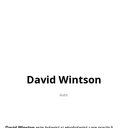
David Wintson
Autor:
David Winston
este botanist și etnobotanist care practică