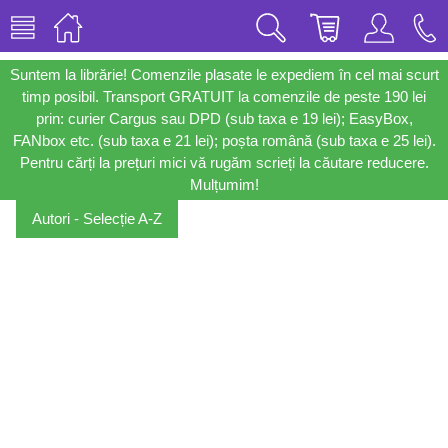
Suntem la librărie! Comenzile plasate le expediem în cel mai scurt
timp posibil. Transport GRATUIT la comenzile de peste 190 lei
prin: curier Cargus sau DPD (sub taxa e 19 lei); EasyBox,
FANbox etc. (sub taxa e 21 lei); poșta română (sub taxa e 25 lei).
Pentru cărți la prețuri mici vă rugăm scrieți la căutare reducere.
Mulțumim!
Autori - Selecție A-Z