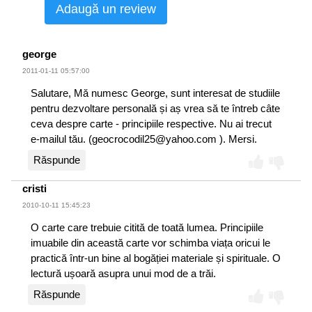
Adaugă un review
pentru sine lucrările lui Hegel și Emerson. În scrierea
acestei cărți am sacrificat orice intenție de a clarifica și de
a simplifica stilul, pentru ca toată lumea să poată înțelege.
george
Planul de acțiune din cadrul acestei lucrări a fost dedus
2011-01-11 05:57:00
din concluziile filozofiei; a fost testat în întregime și se
bazează pe testul suprem al experimentului practic;
Salutare, Mă numesc George, sunt interesat de studiile
funcționează. În cazul în care doriți să aflați cum am ajuns
pentru dezvoltare personală și aș vrea să te întreb câte
la aceste concluzii, citiți lucrările autorilor menționați mai
ceva despre carte - principiile respective. Nu ai trecut
sus; dacă doriți să culegeți fructele filozofiei lor în practică,
e-mailul tău. (geocrocodil25@yahoo.com ). Mersi.
citiți această carte și acționați în conformitate.
Răspunde
Autorul
cristi
2010-10-11 15:45:23
O carte care trebuie citită de toată lumea. Principiile
imuabile din această carte vor schimba viața oricui le
practică într-un bine al bogăției materiale și spirituale. O
lectură ușoară asupra unui mod de a trăi.
Răspunde