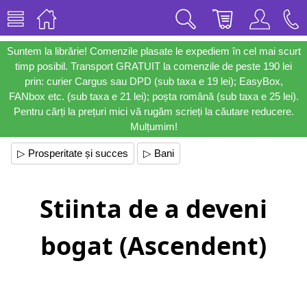
Suntem la librărie! Comenzile plasate le expediem în cel mai scurt
timp posibil. Transport GRATUIT la comenzile de peste 190 lei
prin: curier Cargus sau DPD (sub taxa e 19 lei); EasyBox,
FANbox etc. (sub taxa e 21 lei); poșta română (sub taxa e 25 lei).
Pentru cărți la prețuri mici vă rugăm scrieți la căutare reducere.
Mulțumim!
▷ Prosperitate și succes
▷ Bani
Stiinta de a deveni
bogat (Ascendent)