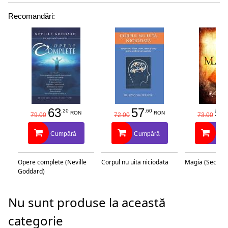
Recomandări:
63
57
58
.20
.60
RON
RON
79.00
72.00
73.00
Cumpără
Cumpără
Cu
Opere complete (Neville
Corpul nu uita niciodata
Magia (Secretu
Goddard)
Nu sunt produse la această
categorie