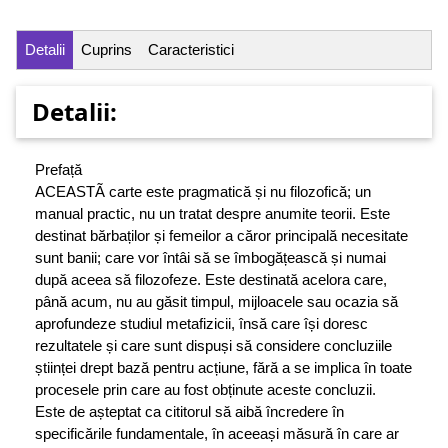
Detalii
Cuprins
Caracteristici
Detalii:
Prefață
ACEASTÃ carte este pragmatică și nu filozofică; un
manual practic, nu un tratat despre anumite teorii. Este
destinat bărbaților și femeilor a căror principală necesitate
sunt banii; care vor întâi să se îmbogățească și numai
după aceea să filozofeze. Este destinată acelora care,
până acum, nu au găsit timpul, mijloacele sau ocazia să
aprofundeze studiul metafizicii, însă care își doresc
rezultatele și care sunt dispuși să considere concluziile
științei drept bază pentru acțiune, fără a se implica în toate
procesele prin care au fost obținute aceste concluzii.
Este de așteptat ca cititorul să aibă încredere în
specificările fundamentale, în aceeași măsură în care ar