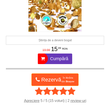
Știința de a deveni bogat
15
.99
RON
19.98
Cumpără
în librăria
Rezervă
din
Brașov
Apreciere
5 / 5 (15 voturi) | 2
review-uri