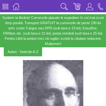
Suntem la librărie! Comenzile plasate le expediem în cel mai scurt
timp posibil. Transport GRATUIT la comenzile de peste 190 lei
prin: curier Cargus sau DPD (sub taxa e 19 lei); EasyBox,
FANbox etc. (sub taxa e 21 lei); poșta română (sub taxa e 25 lei).
Pentru cărți la prețuri mici vă rugăm scrieți la căutare reducere.
Mulțumim!
Autori - Selecție A-Z