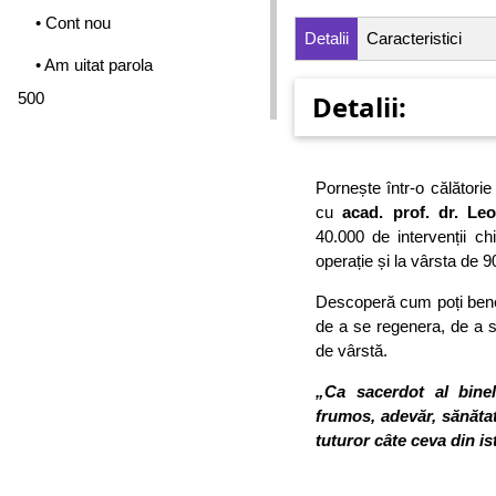
• Cont nou
Detalii
Caracteristici
• Am uitat parola
500
Detalii:
Pornește într-o călătorie
cu
acad. prof. dr. Le
40.000 de intervenții ch
operație și la vârsta de 9
Descoperă cum poți benef
de a se regenera, de a se
de vârstă.
„Ca sacerdot al binel
frumos, adevăr, sănăta
tuturor câte ceva din is