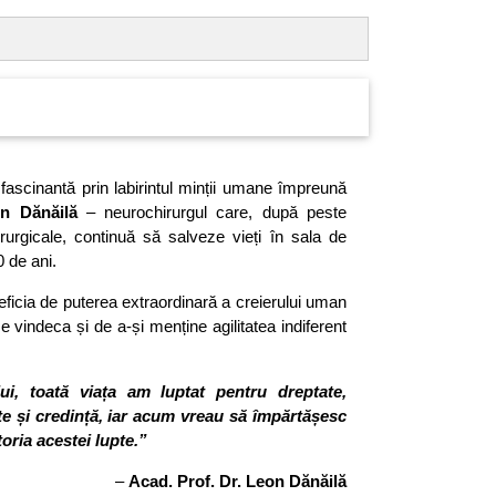
 fascinantă prin labirintul minții umane împreună
on Dănăilă
– neurochirurgul care, după peste
irurgicale, continuă să salveze vieți în sala de
0 de ani.
icia de puterea extraordinară a creierului uman
 vindeca și de a-și menține agilitatea indiferent
ui, toată viața am luptat pentru dreptate,
te și credință, iar acum vreau să împărtășesc
toria acestei lupte.”
–
Acad. Prof. Dr. Leon Dănăilă