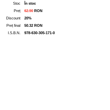
Stoc
În stoc
Preț
62.90
RON
Discount
20%
Preț final
50.32 RON
I.S.B.N.
978-630-305-171-0