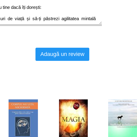
tine dacă îți dorești:
ri de viață și să-ți păstrezi agilitatea mintală
or patologii cognitive precum boala Alzheimer sau
Adaugă un review
le despre puterea incredibilă a creierului uman
us în Top 500 de genii ale secolului 21.
acitatea creierului de a se regenera și de a
 informații pe tot parcursul vieții de la un medic
ier la peste 90 de ani.
frumoși oameni pe care, îndrăznesc să spun,
âniei. Un om care și-a pus sufletul la bătaie
itată deseori. Care în 1981 s-a întors acasă și a
 de visuri”
–
Părintele Constantin Necula