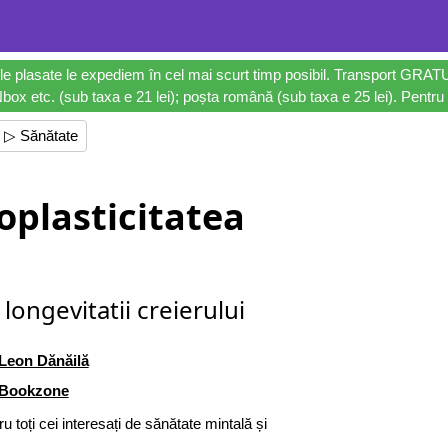
le plasate le expediem în cel mai scurt timp posibil. Transport GRAT
ox etc. (sub taxa e 21 lei); poșta română (sub taxa e 25 lei). Pentru 
▷ Sănătate
oplasticitatea
 longevitatii creierului
Leon Dănăilă
Bookzone
u toți cei interesați de sănătate mintală și