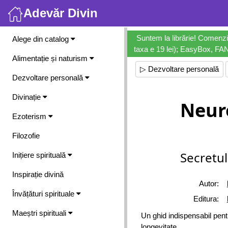
Adevăr Divin
Meniu
Suntem la librărie! Comenzi
Alege din catalog
taxa e 19 lei); EasyBox, FANb
Alimentație și naturism
▷ Dezvoltare personală
Dezvoltare personală
Divinație
Neur
Ezoterism
Filozofie
Secretul
Inițiere spirituală
Inspirație divină
Autor:
Învățături spirituale
Editura:
Maeștri spirituali
Un ghid indispensabil pentr
longevitate.