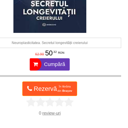
Neuroplasticitatea. Secretul longevității creierului
50
.32
RON
62.90
Cumpără
în librăria
Rezervă
din
Brașov
0
review-uri