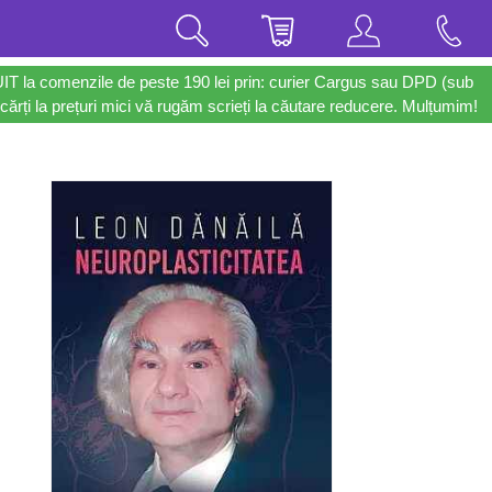
UIT la comenzile de peste 190 lei prin: curier Cargus sau DPD (sub
cărți la prețuri mici vă rugăm scrieți la căutare reducere. Mulțumim!