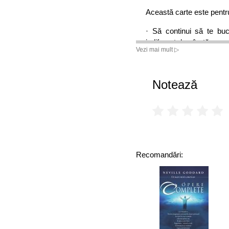
Această carte este pentru 
· Să continui să te bucu
indiferent de vârstă
Vezi mai mult ▷
· Să previi instalarea un
alte forme de demență.
Notează
· Să descoperi concluzii
ale unui neurochirurg incl
· Să înveți despre cap
continua să acumuleze noi
care încă operează pe cre
Recomandări:
„ Unul dintre cei mai 
Dumnezeu i-a dăruit Rom
pentru o țară săracă și u
făcut din acasă o Americă