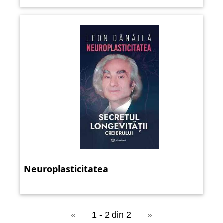
Neuroplasticitatea
«
1 - 2 din 2
»