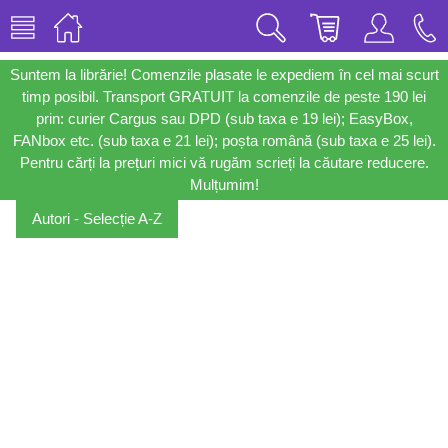
Suntem la librărie! Comenzile plasate le expediem în cel mai scurt
timp posibil. Transport GRATUIT la comenzile de peste 190 lei
prin: curier Cargus sau DPD (sub taxa e 19 lei); EasyBox,
FANbox etc. (sub taxa e 21 lei); poșta română (sub taxa e 25 lei).
Pentru cărți la prețuri mici vă rugăm scrieți la căutare reducere.
Mulțumim!
Autori - Selecție A-Z