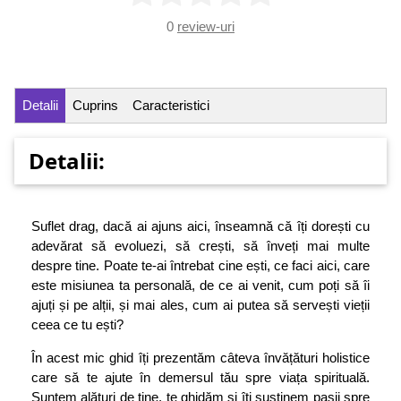
0
review-uri
Detalii
Cuprins
Caracteristici
Detalii:
Suflet drag, dacă ai ajuns aici, înseamnă că îți dorești cu
adevărat să evoluezi, să crești, să înveți mai multe
despre tine. Poate te-ai întrebat cine ești, ce faci aici, care
este misiunea ta personală, de ce ai venit, cum poți să îi
ajuți și pe alții, și mai ales, cum ai putea să servești vieții
ceea ce tu ești?
În acest mic ghid îți prezentăm câteva învățături holistice
care să te ajute în demersul tău spre viața spirituală.
Suntem alături de tine, te ghidăm și îți susținem pașii spre