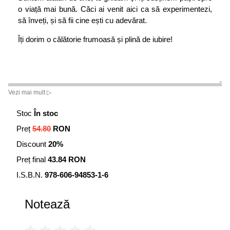
o viață mai bună. Căci ai venit aici ca să experimentezi,
să înveți, și să fii cine ești cu adevărat.
Îți dorim o călătorie frumoasă și plină de iubire!
Vezi mai mult ▷
Stoc
În stoc
Preț
54.80
RON
Discount
20%
Preț final
43.84 RON
I.S.B.N.
978-606-94853-1-6
Notează