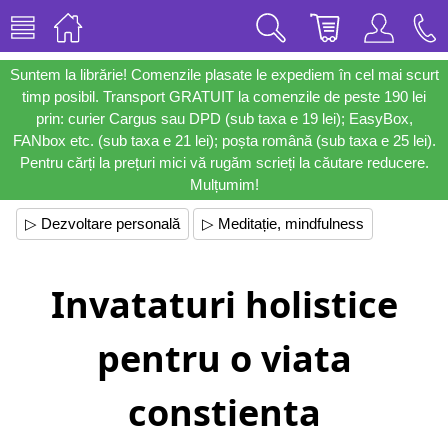
Suntem la librărie! Comenzile plasate le expediem în cel mai scurt
timp posibil. Transport GRATUIT la comenzile de peste 190 lei
prin: curier Cargus sau DPD (sub taxa e 19 lei); EasyBox,
FANbox etc. (sub taxa e 21 lei); poșta română (sub taxa e 25 lei).
Pentru cărți la prețuri mici vă rugăm scrieți la căutare reducere.
Mulțumim!
▷ Dezvoltare personală
▷ Meditație, mindfulness
Invataturi holistice
pentru o viata
constienta