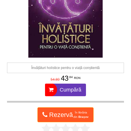
Învățături holistice pentru o viață conștientă
43
.84
RON
54.80
Cumpără
în librăria
Rezervă
din
Brașov