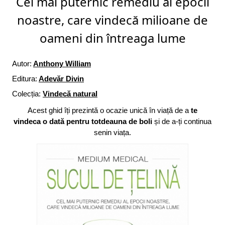
Cel mai puternic remediu al epocii
noastre, care vindecă milioane de
oameni din întreaga lume
Autor:
Anthony William
Editura:
Adevăr Divin
Colecția:
Vindecă natural
Acest ghid îți prezintă o ocazie unică în viață de a
te
vindeca o dată pentru totdeauna de boli
și de a-ți continua
senin viața.