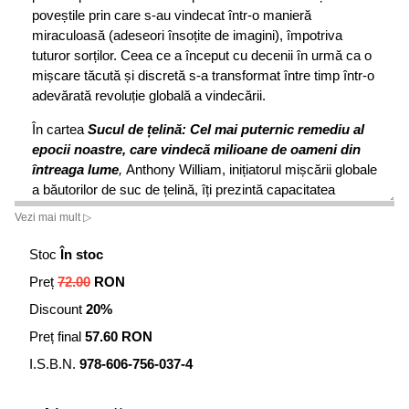
poveștile prin care s-au vindecat într-o manieră
miraculoasă (adeseori însoțite de imagini), împotriva
tuturor sorților. Ceea ce a început cu decenii în urmă ca o
mișcare tăcută și discretă s-a transformat între timp într-o
adevărată revoluție globală a vindecării.
În cartea
Sucul de țelină: Cel mai puternic remediu al
epocii noastre, care vindecă milioane de oameni din
întreaga lume
,
Anthony William, inițiatorul mișcării globale
a băutorilor de suc de țelină, îți prezintă capacitatea
uluitoare a
sucului de țelină
de a-ți vindeca starea de
Vezi mai mult ▷
sănătate pe toate nivelurile:
Stoc
În stoc
· El vindecă intestinele și alină toate bolile digestive;
Preț
72.00
RON
· Echilibrează glicemia, tensiunea, greutatea și funcția
Discount
20%
glandelor suprarenale;
Preț final
57.60 RON
· Neutralizează și elimină toxinele din ficat și din creier;
I.S.B.N.
978-606-756-037-4
· Restaurează starea de sănătate a oamenilor care suferă
de o gamă largă de boli și simptome cronice și