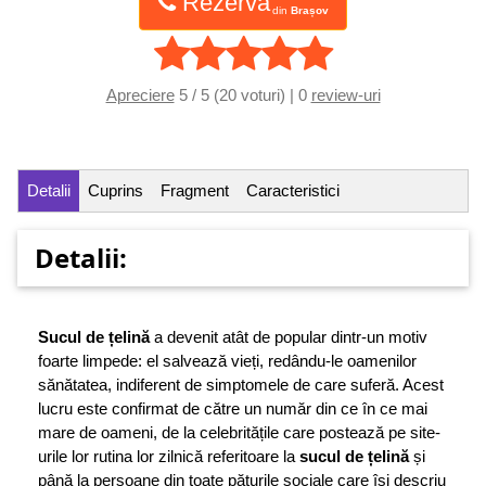
Rezervă
din
Brașov
Apreciere
5 / 5 (20 voturi) | 0
review-uri
Detalii
Cuprins
Fragment
Caracteristici
Detalii:
Sucul de țelină
a devenit atât de popular dintr-un motiv
foarte limpede: el salvează vieți, redându-le oamenilor
sănătatea, indiferent de simptomele de care suferă. Acest
lucru este confirmat de către un număr din ce în ce mai
mare de oameni, de la celebritățile care postează pe site-
urile lor rutina lor zilnică referitoare la
sucul de țelină
și
până la persoane din toate păturile sociale care își descriu