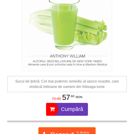
Sucul de țelină: Cel mai puternic remediu al epocii noastre, care
vindecă milioane de oameni din întreaga lume
57
.60
RON
72.00
Cumpără
în librăria