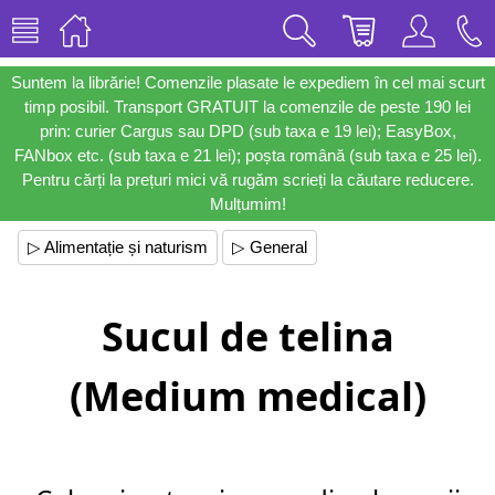
Suntem la librărie! Comenzile plasate le expediem în cel mai scurt
timp posibil. Transport GRATUIT la comenzile de peste 190 lei
prin: curier Cargus sau DPD (sub taxa e 19 lei); EasyBox,
FANbox etc. (sub taxa e 21 lei); poșta română (sub taxa e 25 lei).
Pentru cărți la prețuri mici vă rugăm scrieți la căutare reducere.
Mulțumim!
▷ Alimentație și naturism
▷ General
Sucul de telina
(Medium medical)