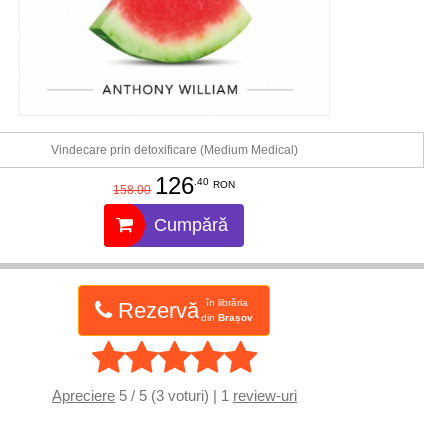
Vindecare prin detoxificare (Medium Medical)
126
.40
RON
158.00
Cumpără
în librăria
Rezervă
din
Brașov
Apreciere
5 / 5 (3 voturi) | 1
review-uri