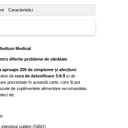
nt
Caracteristici
a Medium Medical
ntru diferite probleme de sănătate
a aproape 200 de simptome și afecțiuni
folosi de
cura de detoxificare 3:6:9
și de
care prezentate în această carte, care îți pot
dozele de suplimentele alimentare recomandate,
ndeci de:
de
intestinul subțire (SIBO)