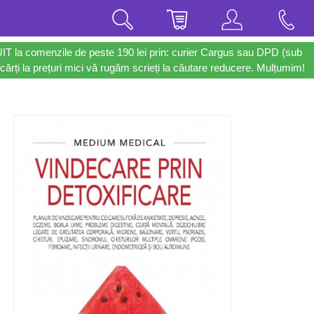
UIT la comenzile de peste 190 lei prin: curier Cargus sau DPD (sub
cărți la prețuri mici vă rugăm scrieți la căutare reducere. Mulțumim!