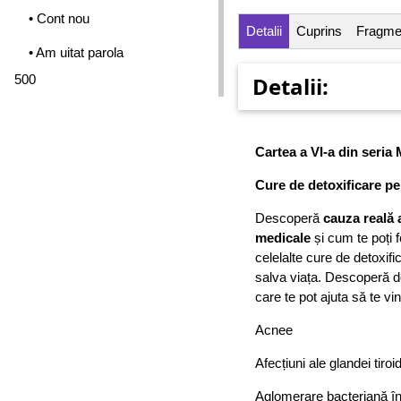
• Cont nou
Detalii
Cuprins
Fragme
• Am uitat parola
500
Detalii:
Cartea a VI-a din seri
Cure de detoxificare pe
Descoperă
cauza reală 
medicale
și cum te poți 
celelalte cure de detoxifi
salva viața. Descoperă 
care te pot ajuta să te vi
Acnee
Afecțiuni ale glandei tiroi
Aglomerare bacteriană în 