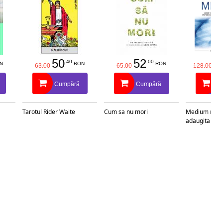
50
52
1
.40
.00
N
RON
RON
63.00
65.00
128.00
Cumpără
Cumpără
C
Tarotul Rider Waite
Cum sa nu mori
Medium medic
adaugita si re