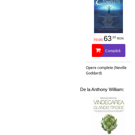
Creștere în greutate
Dependențe
Depresie
63
.20
RON
79.00
Diaree
Cumpără
Diverticulită
Dureri de cap și migrene
Opere complete (Neville
Goddard)
Dureri la nivelul încheietu
Eczeme și psoriazis
De la Anthony William:
Endometrioză
Epuizare
Fibroame
Fibromialgie