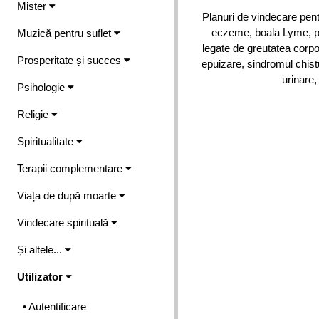
Mister
Planuri de vindecare pent
eczeme, boala Lyme, pr
Muzică pentru suflet
legate de greutatea corpor
Prosperitate și succes
epuizare, sindromul chistu
urinare,
Psihologie
Religie
Spiritualitate
Terapii complementare
Viața de după moarte
Vindecare spirituală
Și altele...
Utilizator
• Autentificare