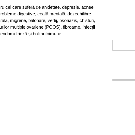
ru cei care suferă de anxietate, depresie, acnee,
obleme digestive, ceață mentală, dezechilibre
ală, migrene, balonare, vertij, psoriazis, chisturi,
rilor multiple ovariene (PCOS), fibroame, infecții
 endometrioză și boli autoimune