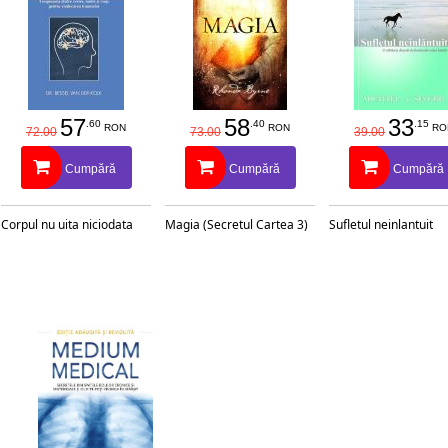
57
58
33
.60
.40
.15
RON
RON
RO
72.00
73.00
39.00
Cumpără
Cumpără
Cumpără
Corpul nu uita niciodata
Magia (Secretul Cartea 3)
Sufletul neinlantuit
rilor