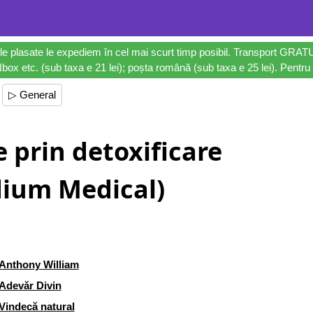
le plasate le expediem în cel mai scurt timp posibil. Transport GRAT
ox etc. (sub taxa e 21 lei); poșta română (sub taxa e 25 lei). Pentru 
▷ General
 prin detoxificare
ium Medical)
Anthony William
Adevăr Divin
Vindecă natural