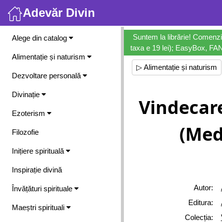
Adevăr Divin
Meniu
Suntem la librărie! Comenzi
Alege din catalog
taxa e 19 lei); EasyBox, FANb
Alimentație și naturism
▷ Alimentație și naturism
Dezvoltare personală
Divinație
Vindecare
Ezoterism
(Med
Filozofie
Inițiere spirituală
Inspirație divină
Autor:
Învățături spirituale
Editura:
Maeștri spirituali
Colecția: