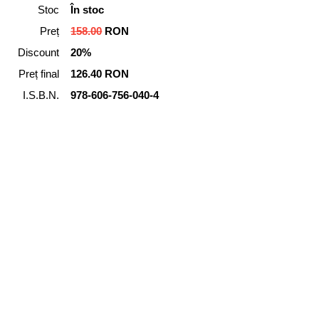
Stoc
În stoc
Preț
158.00
RON
Discount
20%
Preț final
126.40 RON
I.S.B.N.
978-606-756-040-4