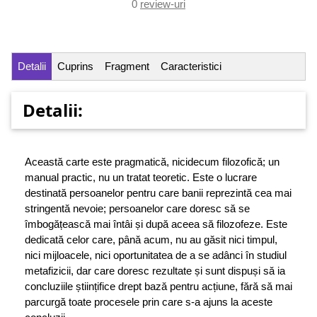
0
review-uri
Detalii
Cuprins
Fragment
Caracteristici
Detalii:
Această carte este pragmatică, nicidecum filozofică; un
manual practic, nu un tratat teoretic. Este o lucrare
destinată persoanelor pentru care banii reprezintă cea mai
stringentă nevoie; persoanelor care doresc să se
îmbogățească mai întâi și după aceea să filozofeze. Este
dedicată celor care, până acum, nu au găsit nici timpul,
nici mijloacele, nici oportunitatea de a se adânci în studiul
metafizicii, dar care doresc rezultate și sunt dispuși să ia
concluziile științifice drept bază pentru acțiune, fără să mai
parcurgă toate procesele prin care s-a ajuns la aceste