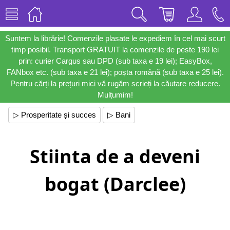
Suntem la librărie! Comenzile plasate le expediem în cel mai scurt
timp posibil. Transport GRATUIT la comenzile de peste 190 lei
prin: curier Cargus sau DPD (sub taxa e 19 lei); EasyBox,
FANbox etc. (sub taxa e 21 lei); poșta română (sub taxa e 25 lei).
Pentru cărți la prețuri mici vă rugăm scrieți la căutare reducere.
Mulțumim!
▷ Prosperitate și succes
▷ Bani
Stiinta de a deveni
bogat (Darclee)