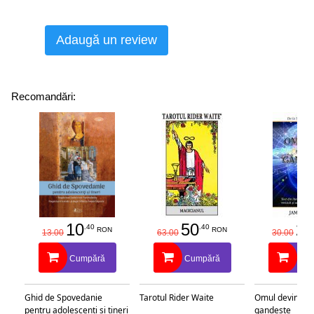
Adaugă un review
Recomandări:
10
50
25
.40
.40
RON
RON
13.00
63.00
30.00
Cumpără
Cumpără
Cu
Ghid de Spovedanie
Tarotul Rider Waite
Omul devine c
pentru adolescenti si tineri
gandeste