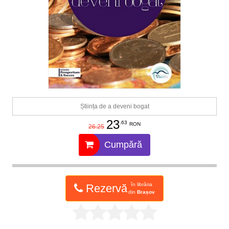
Știința de a deveni bogat
23
.63
RON
26.25
Cumpără
în librăria
Rezervă
din
Brașov