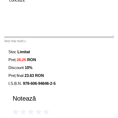
concluzii.
Vezi mai mult ▷
Stoc
Limitat
Preț
26.25
RON
Discount
10%
Preț final
23.63 RON
I.S.B.N.
978-606-94646-2-5
Notează