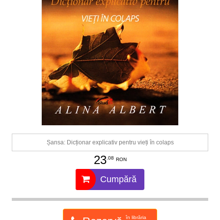
Șansa: Dicționar explicativ pentru vieți în colaps
23
.08
RON
Cumpără
în librăria