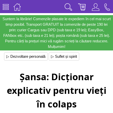
Suntem la librărie! Comenzile plasate le expediem în cel mai scurt
timp posibil. Transport GRATUIT la comenzile de peste 190 lei
prin: curier Cargus sau DPD (sub taxa e 19 lei); EasyBox,
FANbox etc. (sub taxa e 21 lei); poșta română (sub taxa e 25 lei).
Pentru cărți la prețuri mici vă rugăm scrieți la căutare reducere.
Mulțumim!
▷ Dezvoltare personală
▷ Suflet și spirit
Șansa: Dicționar
explicativ pentru vieți
în colaps