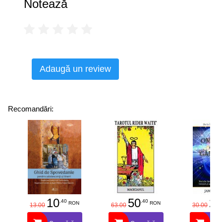
Notează
Adaugă un review
Recomandări:
10
50
25
.40
.40
RON
RON
13.00
63.00
30.00