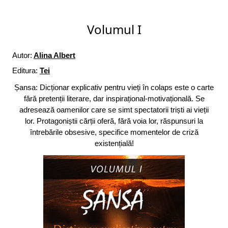
Volumul I
Autor:
Alina Albert
Editura:
Tei
Șansa: Dicționar explicativ pentru vieți în colaps este o carte
fără pretenții literare, dar inspirațional-motivațională. Se
adresează oamenilor care se simt spectatorii triști ai vieții
lor. Protagoniștii cărții oferă, fără voia lor, răspunsuri la
întrebările obsesive, specifice momentelor de criză
existențială!