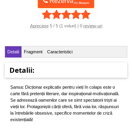
Rezervă
din
Brașov
Apreciere
5 / 5 (1 voturi) | 0
review-uri
Detalii
Fragment
Caracteristici
Detalii:
Șansa: Dicționar explicativ pentru vieți în colaps este o
carte fără pretenții literare, dar inspirațional-motivațională.
Se adresează oamenilor care se simt spectatorii triști ai
vieții lor. Protagoniștii cărții oferă, fără voia lor, răspunsuri
la întrebările obsesive, specifice momentelor de criză
existențială!