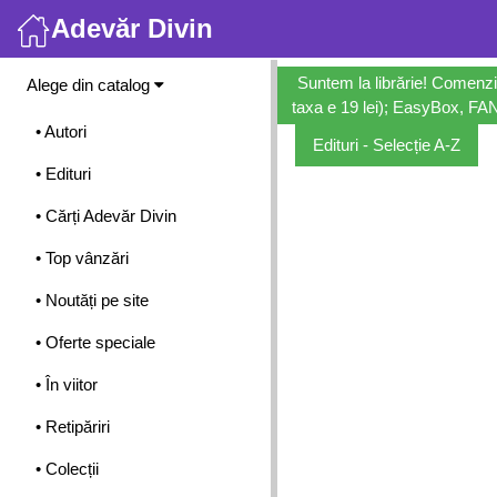
Adevăr Divin
Meniu
Suntem la librărie! Comenzi
Alege din catalog
taxa e 19 lei); EasyBox, FANb
• Autori
Edituri - Selecție A-Z
• Edituri
• Cărți Adevăr Divin
• Top vânzări
• Noutăți pe site
• Oferte speciale
• În viitor
• Retipăriri
• Colecții