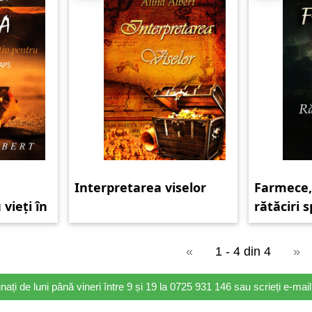
Interpretarea viselor
Farmece,
 vieți în
rătăciri s
«
1 - 4 din 4
»
nați de luni până vineri între 9 și 19 la 0725 931 146 sau scrieți e-ma