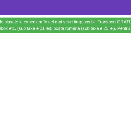
le plasate le expediem în cel mai scurt timp posibil. Transport GRAT
ox etc. (sub taxa e 21 lei); poșta română (sub taxa e 25 lei). Pentru 