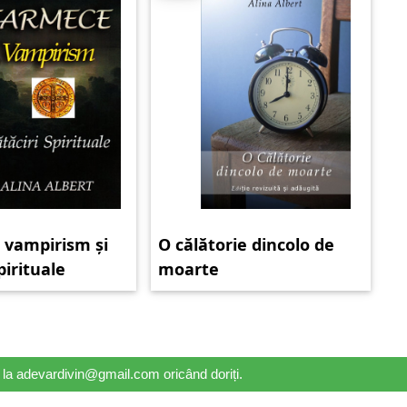
 vampirism și
O călătorie dincolo de
pirituale
moarte
il la adevardivin@gmail.com oricând doriți.