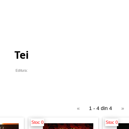
Tei
Editura:
«
1 - 4 din 4
»
Stoc 0
Stoc 0