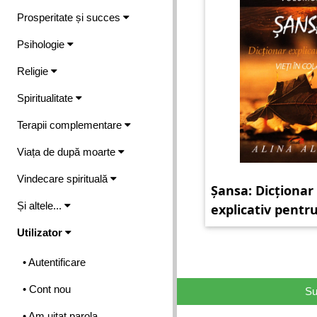
Prosperitate și succes
Psihologie
Religie
Spiritualitate
Terapii complementare
Viața de după moarte
Vindecare spirituală
Șansa: Dicționar
Și altele...
explicativ pentru
colaps
Utilizator
• Autentificare
• Cont nou
Su
• Am uitat parola