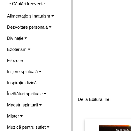
• Căutări frecvente
Alimentație și naturism
Dezvoltare personală
Divinație
Ezoterism
Filozofie
Inițiere spirituală
Inspirație divină
Învățături spirituale
De la Editura:
Tei
Maeștri spirituali
Mister
Muzică pentru suflet