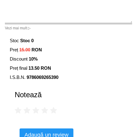
Vezi mai mult ▷
Stoc
Stoc 0
Preț
15.00
RON
Discount
10%
Preț final
13.50 RON
I.S.B.N.
9786069265390
Notează
Adaugă un review