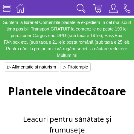
Suntem la librărie! Comenzile plasate le expediem în cel mai scurt
timp posibil. Transport GRATUIT la comenzile de peste 190 lei
prin: curier Cargus sau DPD (sub taxa e 19 lei); EasyBox,
FANbox etc. (sub taxa e 21 lei); poșta română (sub taxa e 25 lei).
Pentru cărți la prețuri mici vă rugăm scrieți la căutare reducere.
Mulțumim!
▷ Alimentație și naturism
▷ Fitoterapie
Plantele vindecătoare
Leacuri pentru sănătate și
frumusețe