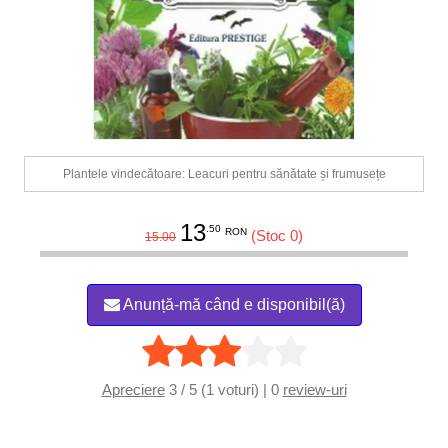
Plantele vindecătoare: Leacuri pentru sănătate și frumusețe
13
.50
RON
(Stoc 0)
15.00
Anunță-mă când e disponibil(ă)
Apreciere
3 / 5 (1 voturi) | 0
review-uri