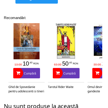
Recomandări:
10
50
25
.40
.40
RON
RON
13.00
63.00
30.00
Cumpără
Cumpără
Cu
Ghid de Spovedanie
Tarotul Rider Waite
Omul devine c
pentru adolescenti si tineri
gandeste
Nu sunt produse la această