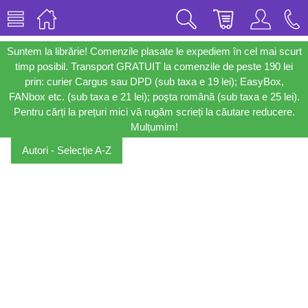
Suntem la librărie! Comenzile plasate le expediem în cel mai scurt
timp posibil. Transport GRATUIT la comenzile de peste 190 lei
prin: curier Cargus sau DPD (sub taxa e 19 lei); EasyBox,
FANbox etc. (sub taxa e 21 lei); poșta română (sub taxa e 25 lei).
Pentru cărți la prețuri mici vă rugăm scrieți la căutare reducere.
Mulțumim!
Autori - Selecție A-Z