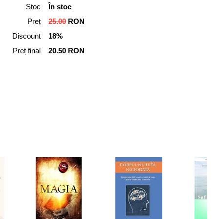
Stoc
În stoc
Preț
25.00
RON
Discount
18%
Preț final
20.50 RON