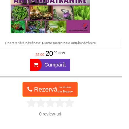
Tinerețe fără bătrânețe: Plante medicinale anti-îmbătrânire
20
.50
RON
25.00
Cumpără
în librăria
Rezervă
din
Brașov
0
review-uri