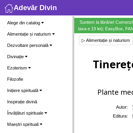
Adevăr Divin
Meniu
Suntem la librărie! Comenzi
Alege din catalog
taxa e 19 lei); EasyBox, FANb
Alimentație și naturism
▷ Alimentație și naturism
Dezvoltare personală
Divinație
Tinereț
Ezoterism
Filozofie
Plante med
Inițiere spirituală
Inspirație divină
Autor:
Învățături spirituale
Editura:
Maeștri spirituali