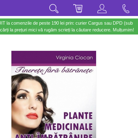
UIT la comenzile de peste 190 lei prin: curier Cargus sau DPD (sub
cărți la prețuri mici vă rugăm scrieți la căutare reducere. Mulțumim!