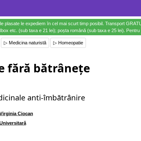
le plasate le expediem în cel mai scurt timp posibil. Transport GRAT
ox etc. (sub taxa e 21 lei); poșta română (sub taxa e 25 lei). Pentru 
▷ Medicina naturistă
▷ Homeopatie
e fără bătrânețe
icinale anti-îmbătrânire
Virginia Ciocan
Universitară