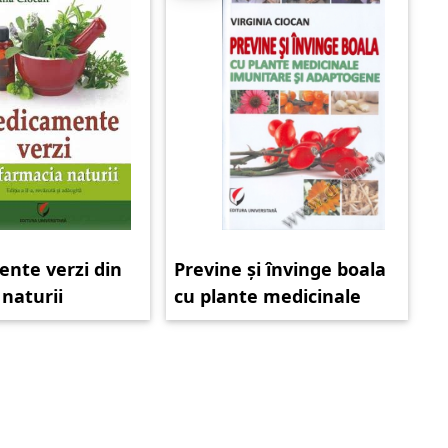
nte verzi din
Previne și învinge boala
naturii
cu plante medicinale
imunitare și adaptogene