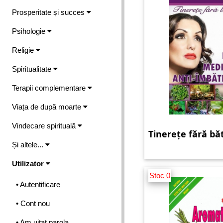
Prosperitate și succes
Psihologie
Religie
Spiritualitate
Terapii complementare
Viața de după moarte
Vindecare spirituală
Tinerețe fără bă
Și altele...
Utilizator
Stoc 0
• Autentificare
• Cont nou
• Am uitat parola