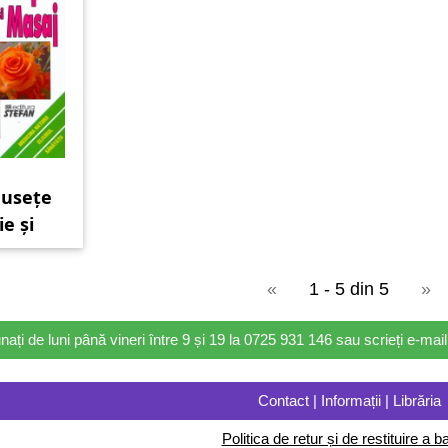
musețe
e și
«
1 - 5 din 5
»
nați de luni până vineri între 9 și 19 la 0725 931 146 sau scrieți e-ma
Contact | Informații | Librăria
Politica de retur și de restituire a ba