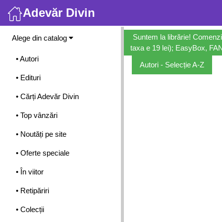
Adevăr Divin
Meniu
Suntem la librărie! Comenzi
Alege din catalog
taxa e 19 lei); EasyBox, FANb
• Autori
Autori - Selecție A-Z
• Edituri
• Cărți Adevăr Divin
• Top vânzări
• Noutăți pe site
• Oferte speciale
• În viitor
• Retipăriri
• Colecții