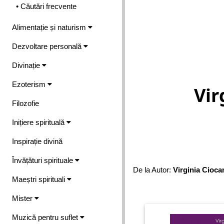
• Căutări frecvente
Alimentație și naturism
Dezvoltare personală
Divinație
Ezoterism
Vir
Filozofie
Inițiere spirituală
Inspirație divină
Învățături spirituale
De la Autor:
Virginia Cioca
Maeștri spirituali
Mister
Muzică pentru suflet