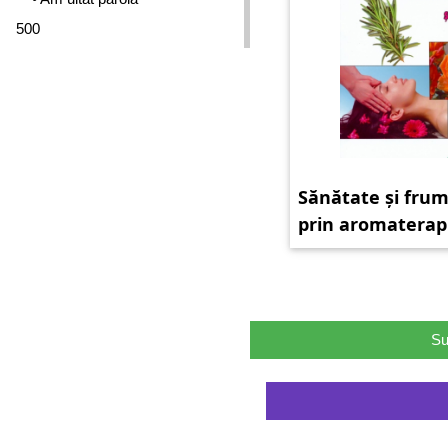
500
Sănătate și fru
prin aromaterapi
masaj
Su