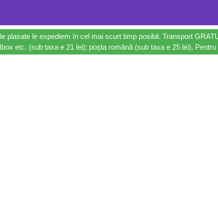
le plasate le expediem în cel mai scurt timp posibil. Transport GRAT
ox etc. (sub taxa e 21 lei); poșta română (sub taxa e 25 lei). Pentru 