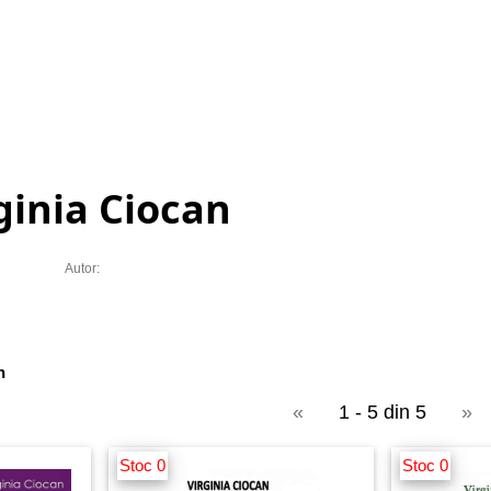
ginia Ciocan
Autor:
n
«
1 - 5 din 5
»
Stoc 0
Stoc 0