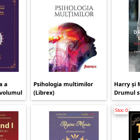
a a
Psihologia multimilor
Harry și
e volumul
(Librex)
Drumul s
Stoc 0