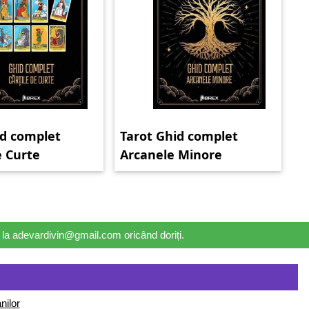
id complet
Tarot Ghid complet
e Curte
Arcanele Minore
il la adevardivin@gmail.com oricând doriți.
nilor