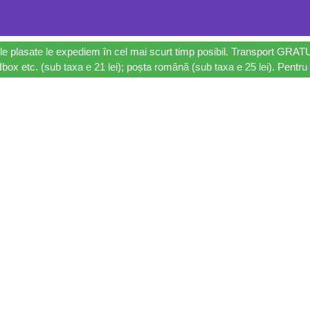
le plasate le expediem în cel mai scurt timp posibil. Transport GRAT
ox etc. (sub taxa e 21 lei); poșta română (sub taxa e 25 lei). Pentru 