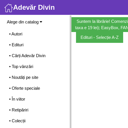
Adevăr Divin
Meniu
Suntem la librărie! Comenzi
Alege din catalog
taxa e 19 lei); EasyBox, FANb
• Autori
Edituri - Selecție A-Z
• Edituri
• Cărți Adevăr Divin
• Top vânzări
• Noutăți pe site
• Oferte speciale
• În viitor
• Retipăriri
• Colecții