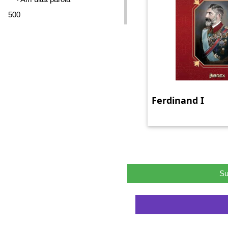
500
Ferdinand I
Su