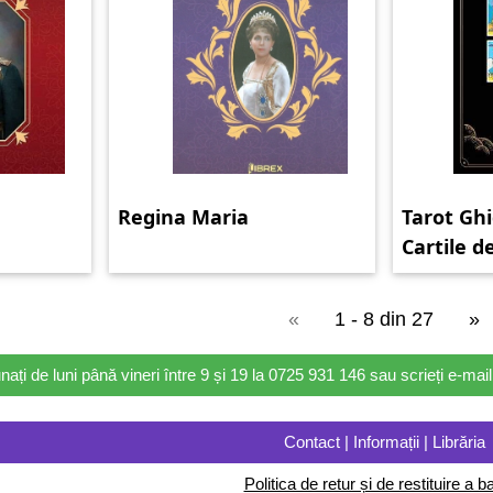
Regina Maria
Tarot Gh
Cartile d
«
1 - 8 din 27
»
nați de luni până vineri între 9 și 19 la 0725 931 146 sau scrieți e-ma
Contact | Informații | Librăria
Politica de retur și de restituire a ba