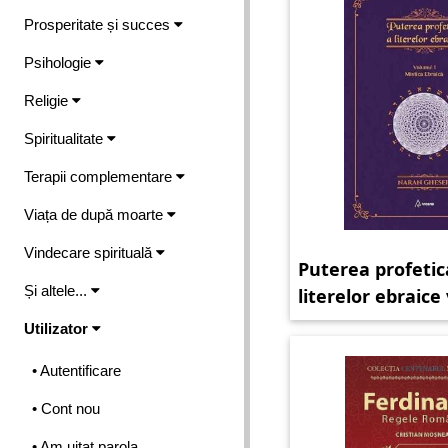
Prosperitate și succes
Psihologie
Religie
Spiritualitate
Terapii complementare
Viața de după moarte
Vindecare spirituală
Puterea profetic
Și altele...
literelor ebraic
1 Mistica ebraica
Utilizator
• Autentificare
• Cont nou
• Am uitat parola