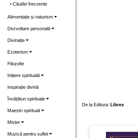
• Căutări frecvente
Alimentație și naturism
Dezvoltare personală
Divinație
Ezoterism
Filozofie
Inițiere spirituală
Inspirație divină
Învățături spirituale
De la Editura:
Librex
Maeștri spirituali
Mister
Muzică pentru suflet