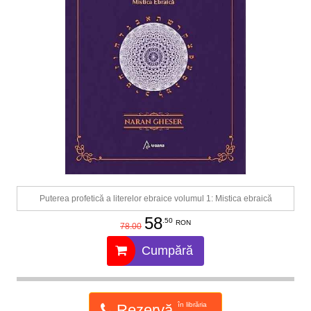
Puterea profetică a literelor ebraice volumul 1: Mistica ebraică
58
.50
RON
78.00
Cumpără
în librăria
Rezervă