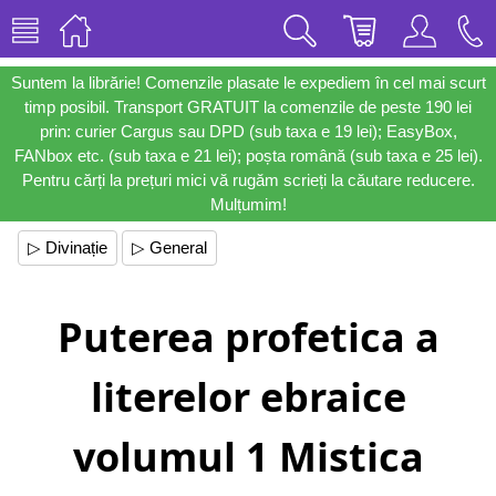
Suntem la librărie! Comenzile plasate le expediem în cel mai scurt
timp posibil. Transport GRATUIT la comenzile de peste 190 lei
prin: curier Cargus sau DPD (sub taxa e 19 lei); EasyBox,
FANbox etc. (sub taxa e 21 lei); poșta română (sub taxa e 25 lei).
Pentru cărți la prețuri mici vă rugăm scrieți la căutare reducere.
Mulțumim!
▷ Divinație
▷ General
Puterea profetica a
literelor ebraice
volumul 1 Mistica