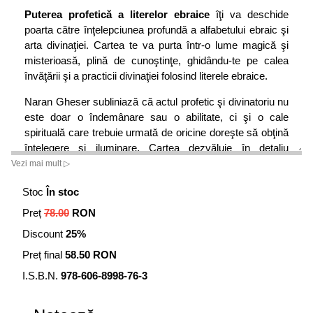
Puterea profetică a literelor ebraice
îţi va deschide
poarta către înţelepciunea profundă a alfabetului ebraic şi
arta divinaţiei. Cartea te va purta într-o lume magică şi
misterioasă, plină de cunoştinţe, ghidându-te pe calea
învăţării şi a practicii divinaţiei folosind literele ebraice.
Naran Gheser subliniază că actul profetic şi divinatoriu nu
este doar o îndemânare sau o abilitate, ci şi o cale
spirituală care trebuie urmată de oricine doreşte să obţină
înţelegere şi iluminare. Cartea dezvăluie în detaliu
secretele necesare săvârşirii unui act de divinaţie şi
Vezi mai mult ▷
cuprinde instrumente şi tehnici pentru a dezvolta abilităţile
Stoc
În stoc
divinatorii.
Preț
78.00
RON
Discount
25%
Preț final
58.50 RON
I.S.B.N.
978-606-8998-76-3