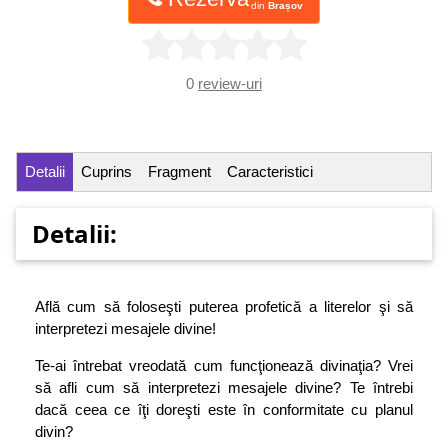
din
Brașov
0
review-uri
Detalii
Cuprins
Fragment
Caracteristici
Detalii:
Află cum să foloseşti puterea profetică a literelor şi să
interpretezi mesajele divine!
Te-ai întrebat vreodată cum funcţionează divinaţia? Vrei
să afli cum să interpretezi mesajele divine? Te întrebi
dacă ceea ce îţi doreşti este în conformitate cu planul
divin?