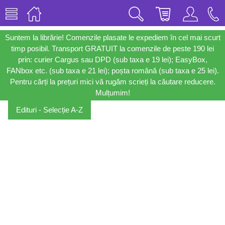
Suntem la librărie! Comenzile plasate le expediem în cel mai scurt
timp posibil. Transport GRATUIT la comenzile de peste 190 lei
prin: curier Cargus sau DPD (sub taxa e 19 lei); EasyBox,
FANbox etc. (sub taxa e 21 lei); poșta română (sub taxa e 25 lei).
Pentru cărți la prețuri mici vă rugăm scrieți la căutare reducere.
Mulțumim!
Edituri - Selecție A-Z