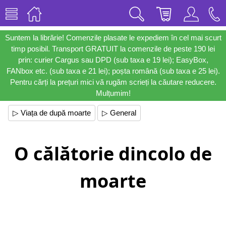
Suntem la librărie! Comenzile plasate le expediem în cel mai scurt
timp posibil. Transport GRATUIT la comenzile de peste 190 lei
prin: curier Cargus sau DPD (sub taxa e 19 lei); EasyBox,
FANbox etc. (sub taxa e 21 lei); poșta română (sub taxa e 25 lei).
Pentru cărți la prețuri mici vă rugăm scrieți la căutare reducere.
Mulțumim!
▷ Viața de după moarte
▷ General
O călătorie dincolo de
moarte