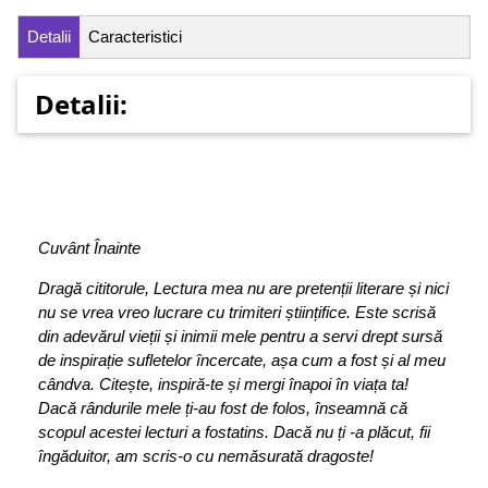
Detalii
Caracteristici
Detalii:
C
u
v
ânt
Î
nain
t
e
D
r
a
g
ă
c
i
tit
o
r
u
l
e
,
Le
c
t
u
r
a
m
e
a
n
u
a
r
e
p
r
e
t
e
n
ț
i
i
l
it
e
r
a
r
e
ș
i
n
i
c
i
n
u
s
e
vr
e
a
v
r
e
o
l
u
c
r
a
r
e
c
u
t
r
i
m
i
t
e
r
i
ș
ti
i
n
ț
i
f
i
c
e
.
E
s
t
e
s
c
r
i
s
ă
d
i
n
a
d
e
v
ă
r
u
l
v
i
e
ț
i
i
ș
i
i
n
i
m
i
i
m
e
l
e
pe
n
t
r
u
a
s
e
r
v
i
d
r
ep
t
s
u
r
s
ă
d
e
i
n
s
p
i
r
a
ț
i
e
s
u
f
l
e
t
e
l
o
r
î
n
c
e
r
c
a
t
e
,
a
ș
a
c
u
m
a
f
os
t
ș
i
a
l
m
e
u
c
â
n
d
v
a
.
C
i
t
e
ș
t
e
,
i
n
s
p
i
r
ă
-
t
e
ș
i
m
e
r
g
i
î
n
a
p
o
i
î
n
v
i
a
ț
a
t
a
!
D
a
c
ă
r
â
n
d
u
r
i
l
e
m
e
l
e
ț
i
-
a
u
f
o
s
t
d
e
f
o
l
o
s
,
î
n
s
e
a
m
n
ă
c
ă
scop
u
l
a
c
es
t
e
i
l
e
c
t
u
r
i
a
f
os
t
a
t
i
n
s
.
D
a
c
ă
n
u
ț
i
-
a
p
l
ă
c
u
t
,
f
i
i
î
n
g
ă
d
u
it
o
r
,
a
m
sc
r
i
s
-
o
c
u
n
e
m
ă
s
u
r
a
t
ă
d
r
a
g
os
t
e
!