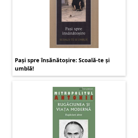
Pași spre însănătoșire: Scoală-te și
umblă!