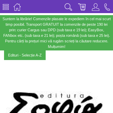
Suntem la librărie! Comenzile plasate le expediem în cel mai scurt
timp posibil. Transport GRATUIT la comenzile de peste 190 lei
prin: curier Cargus sau DPD (sub taxa e 19 lei); EasyBox,
FANbox etc. (sub taxa e 21 lei); poșta română (sub taxa e 25 lei).
Pentru cărți la prețuri mici vă rugăm scrieți la căutare reducere.
Mulțumim!
Edituri - Selecție A-Z