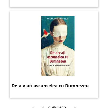
De-a v-ati ascunselea cu Dumnezeu
«
1 - 8 din 433
»