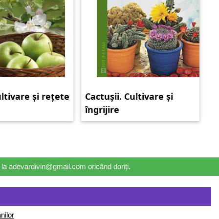
ltivare și rețete
Cactușii. Cultivare și
îngrijire
il la adevardivin@gmail.com oricând doriți.
nilor