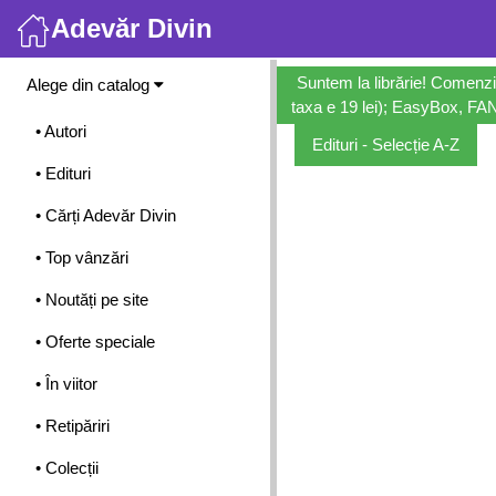
Adevăr Divin
Meniu
Suntem la librărie! Comenzi
Alege din catalog
taxa e 19 lei); EasyBox, FANb
• Autori
Edituri - Selecție A-Z
• Edituri
• Cărți Adevăr Divin
• Top vânzări
• Noutăți pe site
• Oferte speciale
• În viitor
• Retipăriri
• Colecții