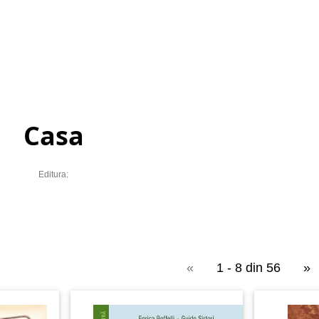
Casa
Editura:
«
1 - 8 din 56
»