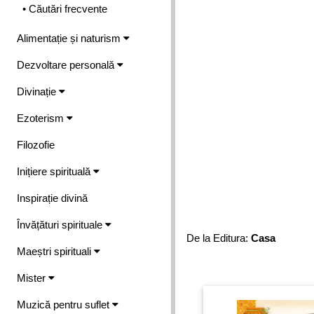
• Căutări frecvente
Alimentație și naturism
Dezvoltare personală
Divinație
Ezoterism
Filozofie
Inițiere spirituală
Inspirație divină
Învățături spirituale
De la Editura:
Casa
Maeștri spirituali
Mister
Muzică pentru suflet