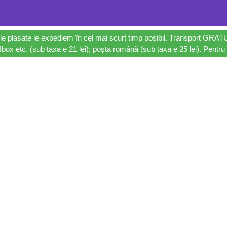
le plasate le expediem în cel mai scurt timp posibil. Transport GRAT
ox etc. (sub taxa e 21 lei); poșta română (sub taxa e 25 lei). Pentru 