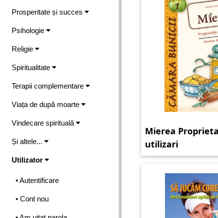
Prosperitate și succes
Psihologie
Religie
Spiritualitate
Terapii complementare
Viața de după moarte
Vindecare spirituală
Mierea Proprietat
Și altele...
utilizari
Utilizator
• Autentificare
• Cont nou
• Am uitat parola