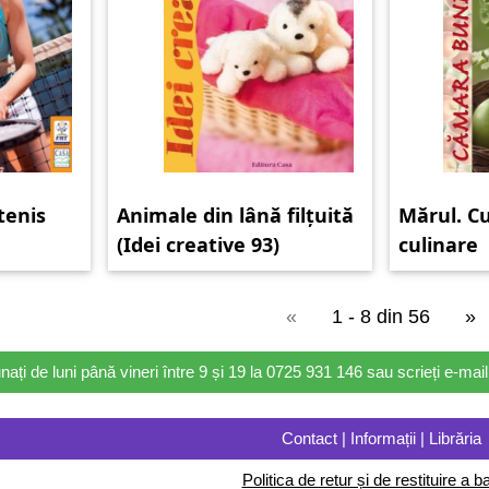
tenis
Animale din lână filțuită
Mărul. Cu
(Idei creative 93)
culinare
«
1 - 8 din 56
»
nați de luni până vineri între 9 și 19 la 0725 931 146 sau scrieți e-ma
Contact | Informații | Librăria
Politica de retur și de restituire a ba