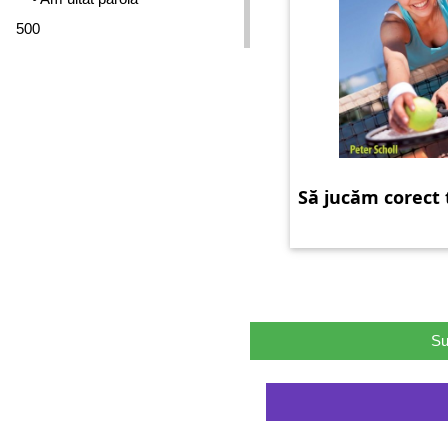
500
Să jucăm corect 
Su