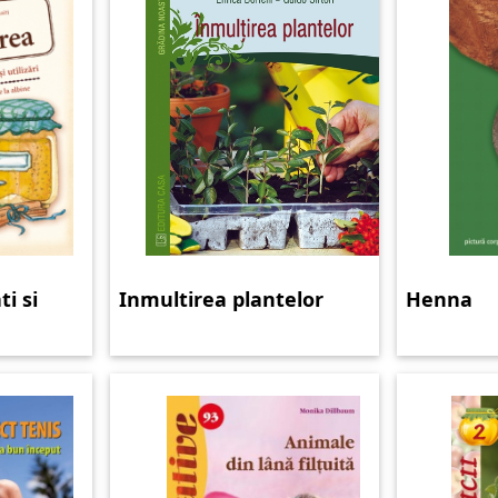
i si
Inmultirea plantelor
Henna