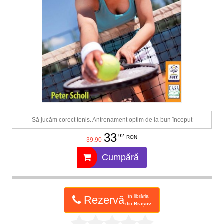
Să jucăm corect tenis. Antrenament optim de la bun început
33
.92
RON
39.90
Cumpără
în librăria
Rezervă
din
Brașov