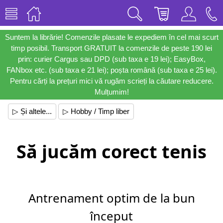
Suntem la librărie! Comenzile plasate le expediem în cel mai scurt
timp posibil. Transport GRATUIT la comenzile de peste 190 lei
prin: curier Cargus sau DPD (sub taxa e 19 lei); EasyBox,
FANbox etc. (sub taxa e 21 lei); poșta română (sub taxa e 25 lei).
Pentru cărți la prețuri mici vă rugăm scrieți la căutare reducere.
Mulțumim!
▷ Și altele...
▷ Hobby / Timp liber
Să jucăm corect tenis
Antrenament optim de la bun
început