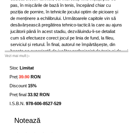
pas, în mișcările de bază în tenis, începând chiar cu
poziția de pornire, în tehnicile jocului optim de picioare și
de menținere a echilibrului. Următoarele capitole vin să
desăvârșească pregătirea tehnico-tactică la care au ajuns
jucătorii până în acest stadiu, dezvăluindu-li-se detaliat
cum să efectueze corect jocul pe linia de fund, la fileu,
serviciul și returul. În final, autorul ne împărtășește, din
bogata sa experiență de jucător profesionist de tenis și de
Vezi mai mult ▷
antrenor, o serie de sugestii care duc la un meci cu final
reușit. Coroborat cu aportul substanțial al unui antrenor
Stoc
Limitat
dedicat, studiul acestei cărți poate deveni rețeta reușitei
Preț
39.90
RON
pentru cei care doresc să se inițieze sau să-și
perfecționeze abilitățile în acest minunat sport.
Discount
15%
Preț final
33.92 RON
I.S.B.N.
978-606-8527-529
Notează