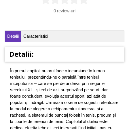
0
review-uri
Detalii
Caracteristici
Detalii:
În primul capitol, autorul face o incursiune în lumea
tenisului, prezentându-ne o paralelă între tenisul
începuturilor – care se pierde undeva, prin negurile
secolului XI – și cel de azi, surprinzând pe scurt, dar
foarte concludent, evoluția acestui sport, azi atât de
popular și îndrăgit. Urmează o serie de sugestii referitoare
la modul de alegere a echipamentului adecvat și a
rachetei, la sistemul de punctaj folosit în tenis, precum și
la tipurile de terenuri de tenis. Capitolul al doilea este
dedicat efectiv tehnicii, cei interesați fiind inițiați, pas cu