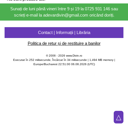
Sunați de luni până vineri între 9 și 19 la 0725 931 146 sau
scrieți e-mail la adevardivin@gmail.com oricând doriți.
Contact | Informații | Librăria
Politica de retur și de restituire a banilor
© 2006 - 2026 www.Divin.ro
Executat în 252 milisecunde, Încărcat în
34
milisecunde | 1,494 MB memory |
Europe/Bucharest 22:51:00 06.08.2026 (UTC)
△