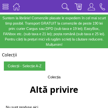
Suntem la librărie! Comenzile plasate le expediem în cel mai scurt
timp posibil. Transport GRATUIT la comenzile de peste 190 lei
prin: curier Cargus sau DPD (sub taxa e 19 lei); EasyBox,
FANbox etc. (sub taxa e 21 lei); poșta română (sub taxa e 25 lei).
Pentru cărți la prețuri mici vă rugăm scrieți la căutare reducere.
Mulțumim!
Colecții
Colecții - Selecție A-Z
Colecția
Altă privire
Nu sunt produse aici