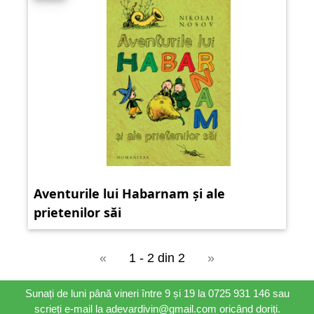
Aventurile lui Habarnam și ale
prietenilor săi
«
1 - 2 din 2
»
Sunați de luni până vineri între 9 și 19 la 0725 931 146 sau
scrieți e-mail la adevardivin@gmail.com oricând doriți.