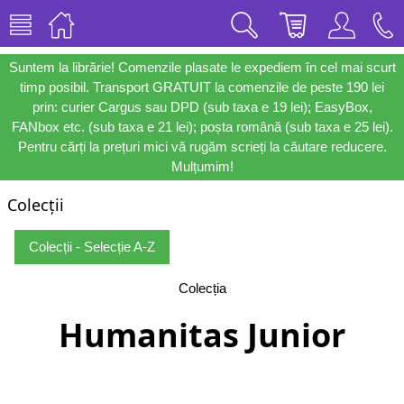
Suntem la librărie! Comenzile plasate le expediem în cel mai scurt
timp posibil. Transport GRATUIT la comenzile de peste 190 lei
prin: curier Cargus sau DPD (sub taxa e 19 lei); EasyBox,
FANbox etc. (sub taxa e 21 lei); poșta română (sub taxa e 25 lei).
Pentru cărți la prețuri mici vă rugăm scrieți la căutare reducere.
Mulțumim!
Colecții
Colecții - Selecție A-Z
Colecția
Humanitas Junior