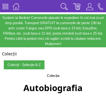
Suntem la librărie! Comenzile plasate le expediem în cel mai scurt
timp posibil. Transport GRATUIT la comenzile de peste 190 lei
prin: curier Cargus sau DPD (sub taxa e 19 lei); EasyBox,
FANbox etc. (sub taxa e 21 lei); poșta română (sub taxa e 25 lei).
Pentru cărți la prețuri mici vă rugăm scrieți la căutare reducere.
Mulțumim!
Colecții
Colecții - Selecție A-Z
Colecția
Autobiografia