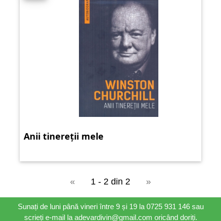
Anii tinereții mele
«
1 - 2 din 2
»
Sunați de luni până vineri între 9 și 19 la 0725 931 146 sau
scrieți e-mail la adevardivin@gmail.com oricând doriți.