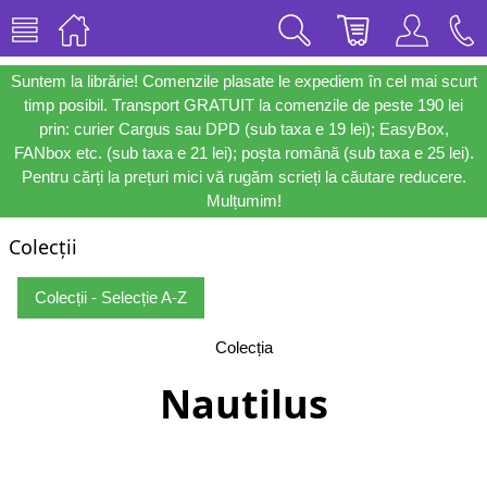
Suntem la librărie! Comenzile plasate le expediem în cel mai scurt
timp posibil. Transport GRATUIT la comenzile de peste 190 lei
prin: curier Cargus sau DPD (sub taxa e 19 lei); EasyBox,
FANbox etc. (sub taxa e 21 lei); poșta română (sub taxa e 25 lei).
Pentru cărți la prețuri mici vă rugăm scrieți la căutare reducere.
Mulțumim!
Colecții
Colecții - Selecție A-Z
Colecția
Nautilus