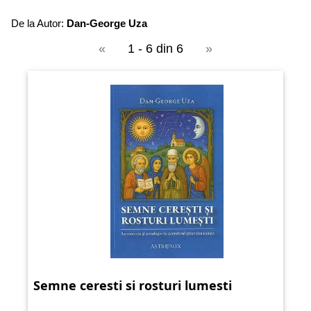
De la Autor:
Dan-George Uza
«
1 - 6 din 6
»
Semne ceresti si rosturi lumesti