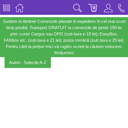
Suntem la librărie! Comenzile plasate le expediem în cel mai scurt
timp posibil. Transport GRATUIT la comenzile de peste 190 lei
prin: curier Cargus sau DPD (sub taxa e 19 lei); EasyBox,
FANbox etc. (sub taxa e 21 lei); poșta română (sub taxa e 25 lei).
Pentru cărți la prețuri mici vă rugăm scrieți la căutare reducere.
Mulțumim!
Autori - Selecție A-Z