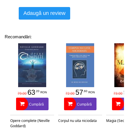
Adaugă un review
Recomandări:
63
57
58
.20
.60
RON
RON
79.00
72.00
73.00
Cumpără
Cumpără
Cu
Opere complete (Neville
Corpul nu uita niciodata
Magia (Secretu
Goddard)