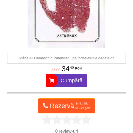
Mâna lui Damaschin: calendarul pe încheieturile degetelor
34
.65
RON
35.00
Cumpără
în librăria
Rezervă
din
Brașov
0
review-uri