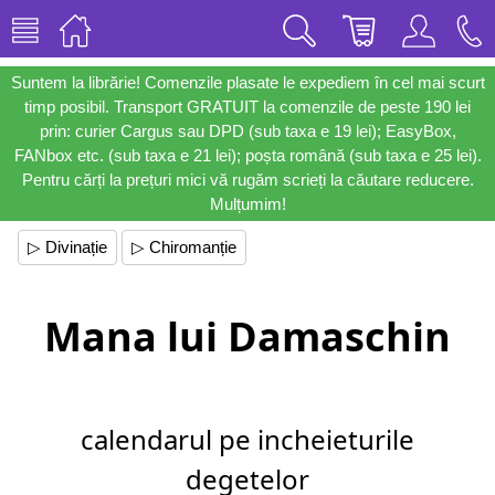
Suntem la librărie! Comenzile plasate le expediem în cel mai scurt
timp posibil. Transport GRATUIT la comenzile de peste 190 lei
prin: curier Cargus sau DPD (sub taxa e 19 lei); EasyBox,
FANbox etc. (sub taxa e 21 lei); poșta română (sub taxa e 25 lei).
Pentru cărți la prețuri mici vă rugăm scrieți la căutare reducere.
Mulțumim!
▷ Divinație
▷ Chiromanție
Mana lui Damaschin
calendarul pe incheieturile
degetelor