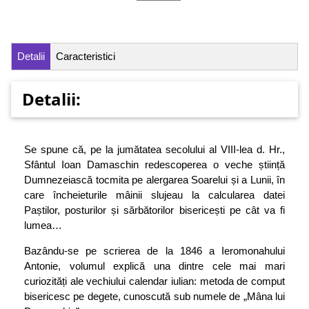
Detalii
Caracteristici
Detalii:
Se spune că, pe la jumătatea secolului al VIII-lea d. Hr.,
Sfântul Ioan Damaschin redescoperea o veche știință
Dumnezeiască tocmita pe alergarea Soarelui și a Lunii, în
care încheieturile mâinii slujeau la calcularea datei
Paștilor, posturilor și sărbătorilor bisericești pe cât va fi
lumea…
Bazându-se pe scrierea de la 1846 a Ieromonahului
Antonie, volumul explică una dintre cele mai mari
curiozități ale vechiului calendar iulian: metoda de comput
bisericesc pe degete, cunoscută sub numele de „Mâna lui