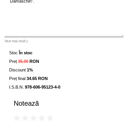
Damaschin”.
Vezi mai mult ▷
Stoc
În stoc
Preț
35.00
RON
Discount
1%
Preț final
34.65 RON
I.S.B.N.
978-606-95123-4-0
Notează