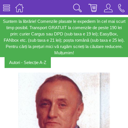
Suntem la librărie! Comenzile plasate le expediem în cel mai scurt
timp posibil. Transport GRATUIT la comenzile de peste 190 lei
prin: curier Cargus sau DPD (sub taxa e 19 lei); EasyBox,
FANbox etc. (sub taxa e 21 lei); poșta română (sub taxa e 25 lei).
Pentru cărți la prețuri mici vă rugăm scrieți la căutare reducere.
Mulțumim!
Autori - Selecție A-Z