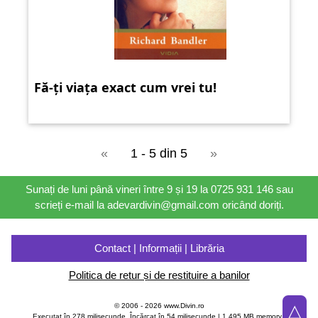
Fă-ți viața exact cum vrei tu!
«
1 - 5 din 5
»
Sunați de luni până vineri între 9 și 19 la 0725 931 146 sau
scrieți e-mail la adevardivin@gmail.com oricând doriți.
Contact | Informații | Librăria
Politica de retur și de restituire a banilor
△
© 2006 - 2026 www.Divin.ro
Executat în 278 milisecunde, Încărcat în
54
milisecunde | 1,495 MB memory |