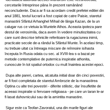
cercetarile întreprinse pâna în prezent ramânând
neconcludente. Daca ar fi sa acordam credit prefetei editiei din
anul 1881, textul lucrarii a fost copiat de catre Paisie, staretul
manastirii Sfântul Arhanghel Mihail de lânga Kazan, de la un
calugar rus ce vietuia la Muntele Athos. Aceasta ipoteza pare
destul de verosimila, daca avem în vedere minutiozitatea cu
care sunt descrise tehnicile referitoare la rugaciunea inimii,
practicate secole de-a rândul la Sfântul Munte. În acelasi timp,
nu trebuie uitat ca întreaga miscare de reînnoire isihasta
începuta în Rusia odata cu sec. al XVIII-lea s-a bazat pe
metode contemplative de puternica inspiratie athonita,
cunoscute în tot spatiul ortodox cu mult înaintea acestei epoci.
Dupa alte pareri, cartea, alcatuita initial doar din cinci povestiri,
ar fi fost completata de staretul Ambrozie de la manastirea
Optina cu alte trei povestiri - diferite stilistic, dar însufletite de
aceeasi inspiratie si fervoare religioasa - pe care un taran le-ar
fi lasat duhovnicului sau de la amintita manastire.
Sigur este ca Teofan Zavoratul, una din marile figuri ale