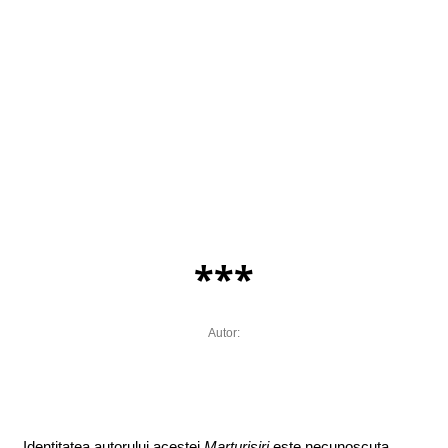
***
Autor:
Identitatea autorului acestei
Marturisiri
este necunoscuta,