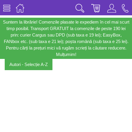
Suntem la librărie! Comenzile plasate le expediem în cel mai scurt
timp posibil. Transport GRATUIT la comenzile de peste 190 lei
prin: curier Cargus sau DPD (sub taxa e 19 lei); EasyBox,
FANbox etc. (sub taxa e 21 lei); poșta română (sub taxa e 25 lei).
Pentru cărți la prețuri mici vă rugăm scrieți la căutare reducere.
Mulțumim!
Autori - Selecție A-Z