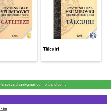
e
Tâlcuiri
il la adevardivin@gmail.com oricând doriți.
nilor