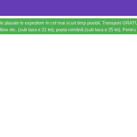
le plasate le expediem în cel mai scurt timp posibil. Transport GRAT
ox etc. (sub taxa e 21 lei); poșta română (sub taxa e 25 lei). Pentru 