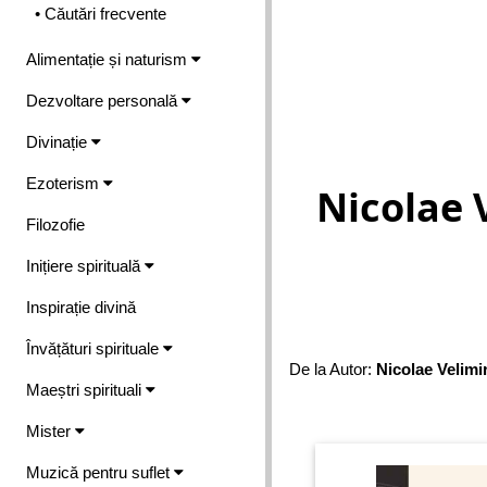
• Căutări frecvente
Alimentație și naturism
Dezvoltare personală
Divinație
Ezoterism
Nicolae V
Filozofie
Inițiere spirituală
Inspirație divină
Învățături spirituale
De la Autor:
Nicolae Velimir
Maeștri spirituali
Mister
Muzică pentru suflet