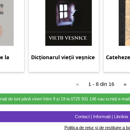
e la
Dicționarul vieții veșnice
Catehez
«
1 - 8 din 16
»
nați de luni până vineri între 9 și 19 la 0725 931 146 sau scrieți e-ma
Contact | Informații | Librăria
Politica de retur și de restituire a ba