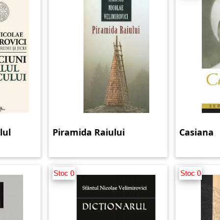
lul
Piramida Raiului
Casiana
Stoc 0
Stoc 0