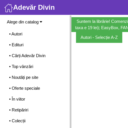
Adevăr Divin
Meniu
Suntem la librărie! Comenzi
Alege din catalog
taxa e 19 lei); EasyBox, FANb
• Autori
Autori - Selecție A-Z
• Edituri
• Cărți Adevăr Divin
• Top vânzări
• Noutăți pe site
• Oferte speciale
• În viitor
• Retipăriri
• Colecții