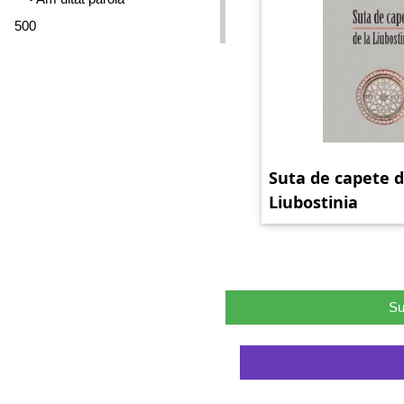
500
Suta de capete d
Liubostinia
Su