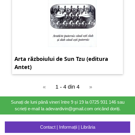
Arta războiului de Sun Tzu (editura
Antet)
«
1 - 4 din 4
»
Sunați de luni până vineri între 9 și 19 la 0725 931 146 sau
scrieți e-mail la adevardivin@gmail.com oricând doriți.
Contact | Informații | Librăria