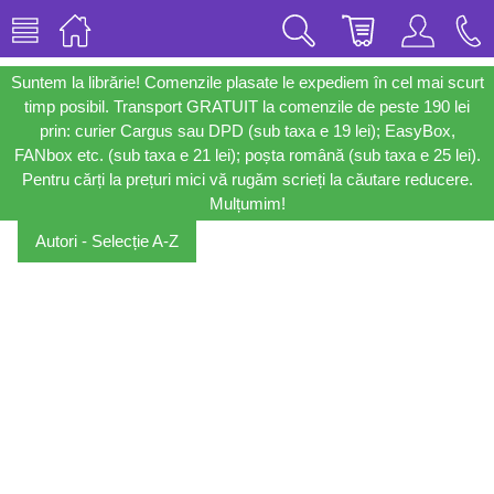
Suntem la librărie! Comenzile plasate le expediem în cel mai scurt
timp posibil. Transport GRATUIT la comenzile de peste 190 lei
prin: curier Cargus sau DPD (sub taxa e 19 lei); EasyBox,
FANbox etc. (sub taxa e 21 lei); poșta română (sub taxa e 25 lei).
Pentru cărți la prețuri mici vă rugăm scrieți la căutare reducere.
Mulțumim!
Autori - Selecție A-Z