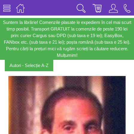
Suntem la librărie! Comenzile plasate le expediem în cel mai scurt
timp posibil. Transport GRATUIT la comenzile de peste 190 lei
prin: curier Cargus sau DPD (sub taxa e 19 lei); EasyBox,
FANbox etc. (sub taxa e 21 lei); poșta română (sub taxa e 25 lei).
Pentru cărți la prețuri mici vă rugăm scrieți la căutare reducere.
Mulțumim!
Autori - Selecție A-Z