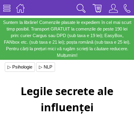
Suntem la librărie! Comenzile plasate le expediem în cel mai scurt
timp posibil. Transport GRATUIT la comenzile de peste 190 lei
prin: curier Cargus sau DPD (sub taxa e 19 lei); EasyBox,
FANbox etc. (sub taxa e 21 lei); poșta română (sub taxa e 25 lei).
Pentru cărți la prețuri mici vă rugăm scrieți la căutare reducere.
Mulțumim!
▷ Psihologie
▷ NLP
Legile secrete ale
influenței