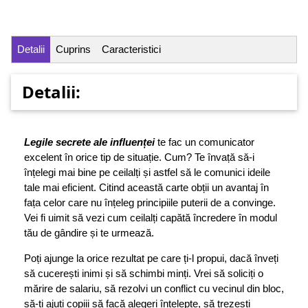
Detalii
Cuprins
Caracteristici
Detalii:
Legile secrete ale influenței
te fac un comunicator
excelent în orice tip de situație. Cum? Te învață să-i
înțelegi mai bine pe ceilalți și astfel să le comunici ideile
tale mai eficient. Citind această carte obții un avantaj în
fața celor care nu înțeleg principiile puterii de a convinge.
Vei fi uimit să vezi cum ceilalți capătă încredere în modul
tău de gândire și te urmează.
Poți ajunge la orice rezultat pe care ți-l propui, dacă înveți
să cucerești inimi și să schimbi minți. Vrei să soliciți o
mărire de salariu, să rezolvi un conflict cu vecinul din bloc,
să-ți ajuți copiii să facă alegeri înțelepte, să trezești