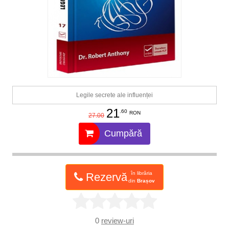
Legile secrete ale influenței
21
.60
RON
27.00
Cumpără
în librăria
Rezervă
din
Brașov
0
review-uri