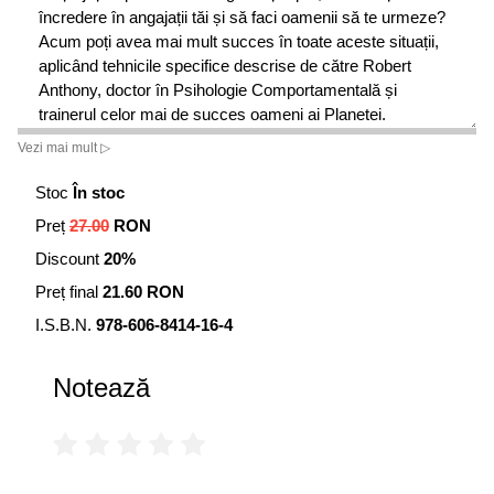
încredere în angajații tăi și să faci oamenii să te urmeze?
Acum poți avea mai mult succes în toate aceste situații,
aplicând tehnicile specifice descrise de către Robert
Anthony, doctor în Psihologie Comportamentală și
trainerul celor mai de succes oameni ai Planetei.
Vezi mai mult ▷
Dacă îți dorești ceva, obține-l! Persoanele care au cel mai
mare succes în viață cunosc Legile secrete ale influenței
Stoc
În stoc
și și-au dezvoltat abilitățile de convingere. Acum și tu ești
Preț
27.00
RON
pe cale să le descoperi!
Discount
20%
Preț final
21.60 RON
I.S.B.N.
978-606-8414-16-4
Notează