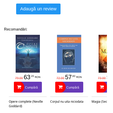
Adaugă un review
Recomandări:
63
57
58
.20
.60
RON
RON
79.00
72.00
73.00
Cumpără
Cumpără
Cu
Opere complete (Neville
Corpul nu uita niciodata
Magia (Secretu
Goddard)