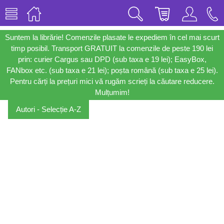
Suntem la librărie! Comenzile plasate le expediem în cel mai scurt
timp posibil. Transport GRATUIT la comenzile de peste 190 lei
prin: curier Cargus sau DPD (sub taxa e 19 lei); EasyBox,
FANbox etc. (sub taxa e 21 lei); poșta română (sub taxa e 25 lei).
Pentru cărți la prețuri mici vă rugăm scrieți la căutare reducere.
Mulțumim!
Autori - Selecție A-Z