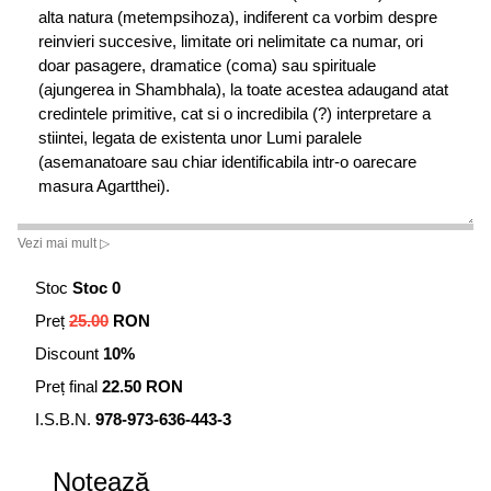
alta natura (metempsihoza), indiferent ca vorbim despre
reinvieri succesive, limitate ori nelimitate ca numar, ori
doar pasagere, dramatice (coma) sau spirituale
(ajungerea in Shambhala), la toate acestea adaugand atat
credintele primitive, cat si o incredibila (?) interpretare a
stiintei, legata de existenta unor Lumi paralele
(asemanatoare sau chiar identificabila intr-o oarecare
masura Agartthei).
Vezi mai mult ▷
Stoc
Stoc 0
Preț
25.00
RON
Discount
10%
Preț final
22.50 RON
I.S.B.N.
978-973-636-443-3
Notează