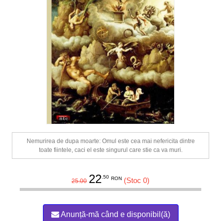
Nemurirea de dupa moarte: Omul este cea mai nefericita dintre
toate fiintele, caci el este singurul care stie ca va muri.
22
.50
RON
(Stoc 0)
25.00
Anunță-mă când e disponibil(ă)