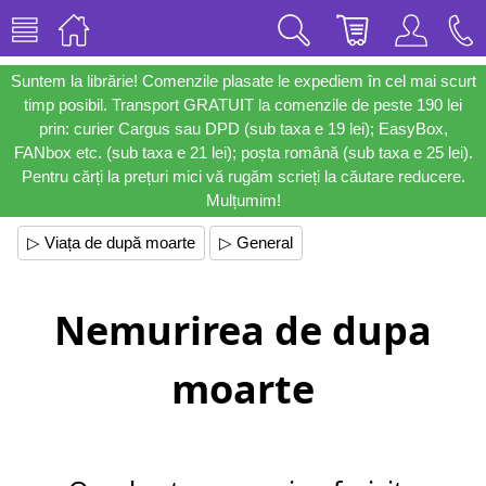
Suntem la librărie! Comenzile plasate le expediem în cel mai scurt
timp posibil. Transport GRATUIT la comenzile de peste 190 lei
prin: curier Cargus sau DPD (sub taxa e 19 lei); EasyBox,
FANbox etc. (sub taxa e 21 lei); poșta română (sub taxa e 25 lei).
Pentru cărți la prețuri mici vă rugăm scrieți la căutare reducere.
Mulțumim!
▷ Viața de după moarte
▷ General
Nemurirea de dupa
moarte