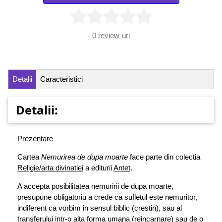
0
review-uri
Detalii
Caracteristici
Detalii:
Prezentare
Cartea
Nemurirea de dupa moarte
face parte din colectia
Religie/arta divinatiei
a editurii
Antet
.
A accepta posibilitatea nemuririi de dupa moarte,
presupune obligatoriu a crede ca sufletul este nemuritor,
indiferent ca vorbim in sensul biblic (crestin), sau al
transferului intr-o alta forma umana (reincarnare) sau de o