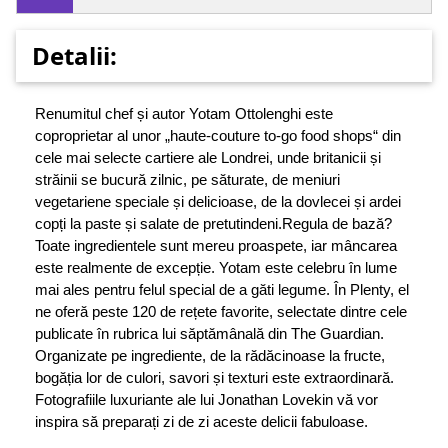
Detalii:
Renumitul chef și autor Yotam Ottolenghi este
coproprietar al unor „haute-couture to-go food shops“ din
cele mai selecte cartiere ale Londrei, unde britanicii și
străinii se bucură zilnic, pe săturate, de meniuri
vegetariene speciale și delicioase, de la dovlecei și ardei
copți la paste și salate de pretutindeni.Regula de bază?
Toate ingredientele sunt mereu proaspete, iar mâncarea
este realmente de excepție. Yotam este celebru în lume
mai ales pentru felul special de a găti legume. În Plenty, el
ne oferă peste 120 de rețete favorite, selectate dintre cele
publicate în rubrica lui săptămânală din The Guardian.
Organizate pe ingrediente, de la rădăcinoase la fructe,
bogăția lor de culori, savori și texturi este extraordinară.
Fotografiile luxuriante ale lui Jonathan Lovekin vă vor
inspira să preparați zi de zi aceste delicii fabuloase.