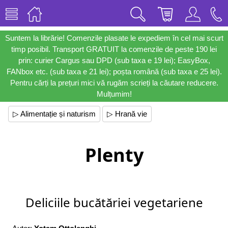
Suntem la librărie! Comenzile plasate le expediem în cel mai scurt
timp posibil. Transport GRATUIT la comenzile de peste 190 lei
prin: curier Cargus sau DPD (sub taxa e 19 lei); EasyBox,
FANbox etc. (sub taxa e 21 lei); poșta română (sub taxa e 25 lei).
Pentru cărți la prețuri mici vă rugăm scrieți la căutare reducere.
Mulțumim!
▷ Alimentație și naturism
▷ Hrană vie
Plenty
Deliciile bucătăriei vegetariene