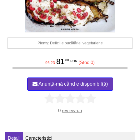
Plenty: Deliciile bucătăriei vegetariene
81
.80
RON
(Stoc 0)
96.23
Anunță-mă când e disponibil(ă)
0
review-uri
Detalii
Caracteristici