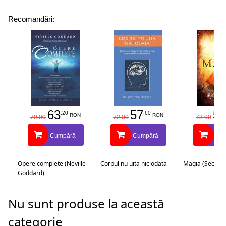
Recomandări:
63
57
58
.20
.60
RON
RON
79.00
72.00
73.00
Cumpără
Cumpără
Cu
Opere complete (Neville
Corpul nu uita niciodata
Magia (Secretu
Goddard)
Nu sunt produse la această
categorie