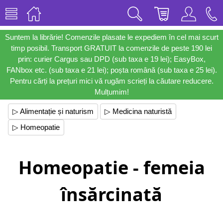
Suntem la librărie! Comenzile plasate le expediem în cel mai scurt
timp posibil. Transport GRATUIT la comenzile de peste 190 lei
prin: curier Cargus sau DPD (sub taxa e 19 lei); EasyBox,
FANbox etc. (sub taxa e 21 lei); poșta română (sub taxa e 25 lei).
Pentru cărți la prețuri mici vă rugăm scrieți la căutare reducere.
Mulțumim!
▷ Alimentație și naturism
▷ Medicina naturistă
▷ Homeopatie
Homeopatie - femeia
însărcinată