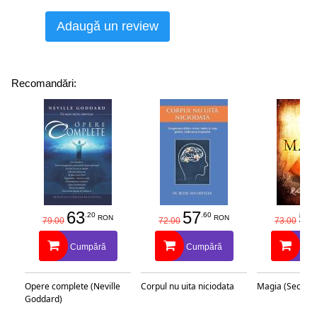
Adaugă un review
Recomandări:
63
57
58
.20
.60
RON
RON
79.00
72.00
73.00
Cumpără
Cumpără
Cu
Opere complete (Neville
Corpul nu uita niciodata
Magia (Secretu
Goddard)