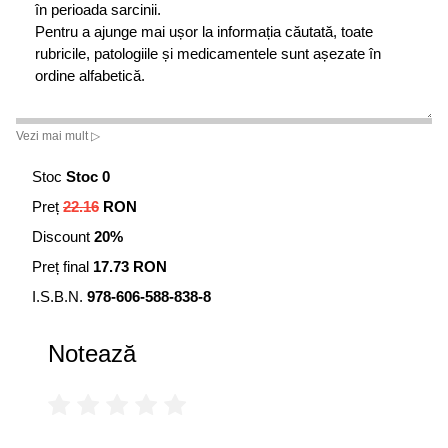
în perioada sarcinii.
Pentru a ajunge mai ușor la informația căutată, toate
rubricile, patologiile și medicamentele sunt așezate în
ordine alfabetică.
Vezi mai mult ▷
Stoc
Stoc 0
Preț
22.16
RON
Discount
20%
Preț final
17.73 RON
I.S.B.N.
978-606-588-838-8
Notează