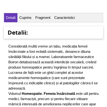
Detalii
Cuprins
Fragment
Caracteristici
Detalii:
Considerată multă vreme un tabu, medicația femeii
însărcinate a fost evitată sistematic, deoarece dăuna
sănătății fătului și a mamei. Laboratoarele farmaceutice
Boiron detabuizează această interdicție seculară, creând
produse homeopatice pentru îngriji­rea în timpul sarcinii.
Lucrarea de față este un ghid complet al acestor
medicamente homeopatice (care sunt prezentate
împreună cu indicațiile clinice) și al patologiilor cărora li se
adresează.
Volumul
Homeopatie. Femeia însărcinată
este util pentru
medici, farmaciști, precum și pentru fiecare viitoare
mămică interesată de ameliorarea neplăcerilor care apar