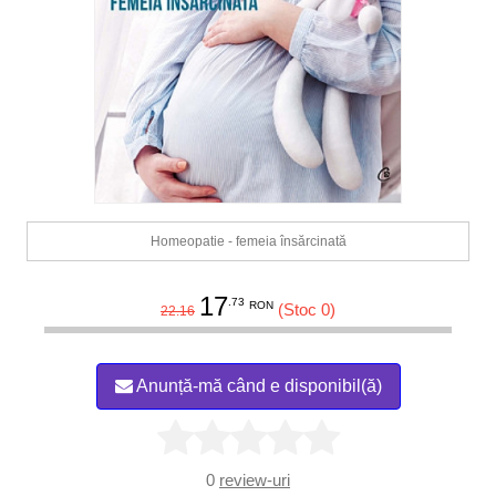
Homeopatie - femeia însărcinată
17
.73
RON
(Stoc 0)
22.16
Anunță-mă când e disponibil(ă)
0
review-uri