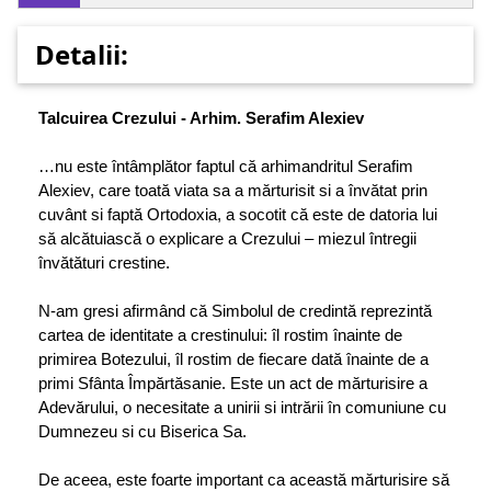
Detalii:
Talcuirea Crezului - Arhim. Serafim Alexiev
…nu este întâmplător faptul că arhimandritul Serafim
Alexiev, care toată viata sa a mărturisit si a învătat prin
cuvânt si faptă Ortodoxia, a socotit că este de datoria lui
să alcătuiască o explicare a Crezului – miezul întregii
învătături crestine.
N-am gresi afirmând că Simbolul de credintă reprezintă
cartea de identitate a crestinului: îl rostim înainte de
primirea Botezului, îl rostim de fiecare dată înainte de a
primi Sfânta Împărtăsanie. Este un act de mărturisire a
Adevărului, o necesitate a unirii si intrării în comuniune cu
Dumnezeu si cu Biserica Sa.
De aceea, este foarte important ca această măr­turisire să