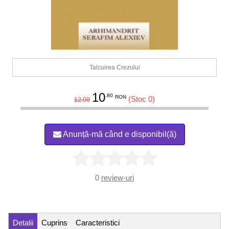
Talcuirea Crezului
10
.80
RON
(Stoc 0)
12.00
Anunță-mă când e disponibil(ă)
0
review-uri
Detalii
Cuprins
Caracteristici