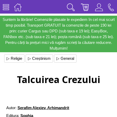
Suntem la librărie! Comenzile plasate le expediem în cel mai scurt
timp posibil. Transport GRATUIT la comenzile de peste 190 lei
prin: curier Cargus sau DPD (sub taxa e 19 lei); EasyBox,
FANbox etc. (sub taxa e 21 lei); poșta română (sub taxa e 25 lei).
Pentru cărți la prețuri mici vă rugăm scrieți la căutare reducere.
Mulțumim!
▷ Religie
▷ Creștinism
▷ General
Talcuirea Crezului
Autor:
Serafim Alexiev, Arhimandrit
Editura:
Sophia