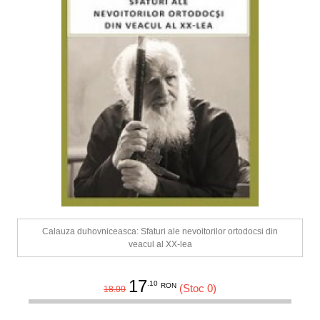
Calauza duhovniceasca: Sfaturi ale nevoitorilor ortodocsi din
veacul al XX-lea
17
.10
RON
(Stoc 0)
18.00