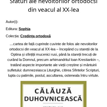
Sfaturi ale nevoitorilor ortodocsi
din veacul al XX-lea
Autor(i):
Editura:
Sophia
Colecția:
Credința ortodoxă
…cartea de față cuprinde cuvinte de folos ale nevoitorilor
ortodocsi din veacul al XX-lea – începând cu stareții de la
Optina și sfințiții mucenici rusi, până la stareții trecuți de
curând la Domnul, precum arhimandritul Ioan Krestiankin –,
tratând aspecte importante ale vieții creștine și mântuirii
sufletului: dumnezeiasca Liturghie, citirea Sfintelor Scripturi,
lupta cu patimile, postul, ascultarea, osteneala întru virtute.