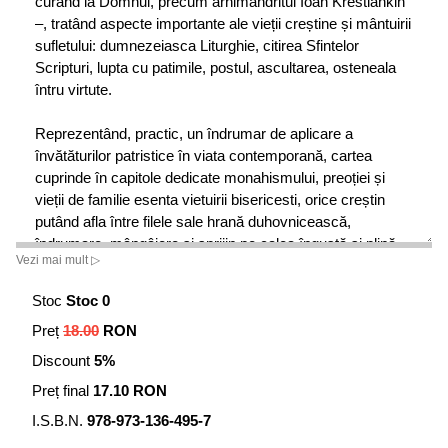
curând la Domnul, precum arhimandritul Ioan Krestiankin
–, tratând aspecte importante ale vieții creștine și mântuirii
sufletului: dumnezeiasca Liturghie, citirea Sfintelor
Scripturi, lupta cu patimile, postul, ascultarea, osteneala
întru virtute.
Reprezentând, practic, un îndrumar de aplicare a
învătăturilor patristice în viata contemporană, cartea
cuprinde în capitole dedicate monahismului, preoției și
vieții de familie esenta vietuirii bisericesti, orice creștin
putând afla între filele sale hrană duhovnicească,
îndrumare, mângâiere si sprijin pe calea îngustă si plină
Vezi mai mult ▷
de osteneală, care duce la viața veșnică.
Stoc
Stoc 0
Preț
18.00
RON
Discount
5%
Preț final
17.10 RON
I.S.B.N.
978-973-136-495-7