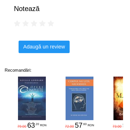
Notează
Adaugă un review
Recomandări:
63
57
58
.20
.60
RON
RON
79.00
72.00
73.00