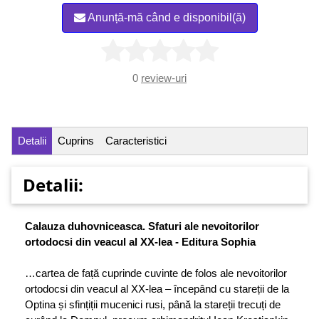
Anunță-mă când e disponibil(ă)
0
review-uri
Detalii
Cuprins
Caracteristici
Detalii:
Calauza duhovniceasca. Sfaturi ale nevoitorilor
ortodocsi din veacul al XX-lea - Editura Sophia
…cartea de față cuprinde cuvinte de folos ale nevoitorilor
ortodocsi din veacul al XX-lea – începând cu stareții de la
Optina și sfințiții mucenici rusi, până la stareții trecuți de