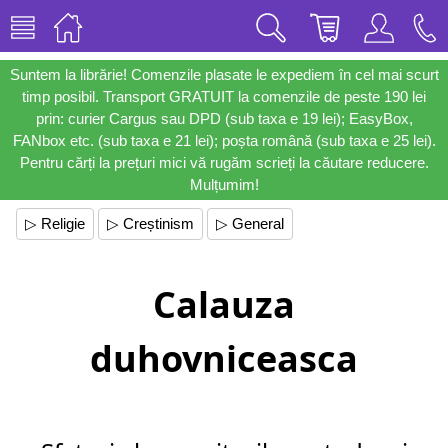
Suntem la librărie! Comenzile plasate le expediem în cel mai scurt
timp posibil. Transport GRATUIT la comenzile de peste 190 lei
prin: curier Cargus sau DPD (sub taxa e 19 lei); EasyBox,
FANbox etc. (sub taxa e 21 lei); poșta română (sub taxa e 25 lei).
Pentru cărți la prețuri mici vă rugăm scrieți la căutare reducere.
Mulțumim!
▷ Religie
▷ Creștinism
▷ General
Calauza
duhovniceasca