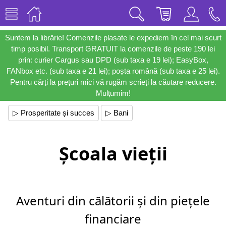
Suntem la librărie! Comenzile plasate le expediem în cel mai scurt
timp posibil. Transport GRATUIT la comenzile de peste 190 lei
prin: curier Cargus sau DPD (sub taxa e 19 lei); EasyBox,
FANbox etc. (sub taxa e 21 lei); poșta română (sub taxa e 25 lei).
Pentru cărți la prețuri mici vă rugăm scrieți la căutare reducere.
Mulțumim!
▷ Prosperitate și succes
▷ Bani
Școala vieții
Aventuri din călătorii și din piețele
financiare