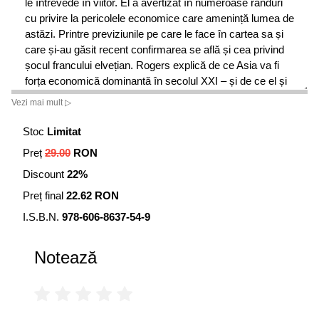
le întrevede în viitor. El a avertizat în numeroase rânduri
cu privire la pericolele economice care amenință lumea de
astăzi. Printre previziunile pe care le face în cartea sa și
care și-au găsit recent confirmarea se află și cea privind
șocul francului elvețian. Rogers explică de ce Asia va fi
forța economică dominantă în secolul XXI – și de ce el și
soția lui, împreună cu cele două fiice ale lor, s-au mutat la
Vezi mai mult ▷
Singapore ca să-și pregătească familia pentru schimbările
ce vor urma.
Stoc
Limitat
Preț
29.00
RON
Școala vieții este o carte antrenantă, în care Jim Rogers
demonstrează nu numai o cunoaștere remarcabilă a lumii
Discount
22%
finanțelor, ci și un talent înnăscut de povestitor (printre
Preț final
22.62 RON
altele, pasajul în care descrie aventurile sale la
Woodstock este de-a dreptul savuros).
I.S.B.N.
978-606-8637-54-9
Despre autor
Notează
Printre titlurile lansate de Jim Rogers amintim: Hot
Commodities:How Anyone Can Invest Profitably in the
World’s Best Market (Mărfuri la mare căutare: Cum să
investești profitabil în cea mai bună piață din lume),