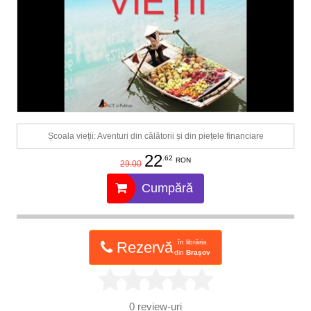
Școala vieții: Aventuri din călătorii și din piețele financiare
22
.62
RON
29.00
Cumpără
în librăria
Rezervă
din
Brașov
0
review-uri