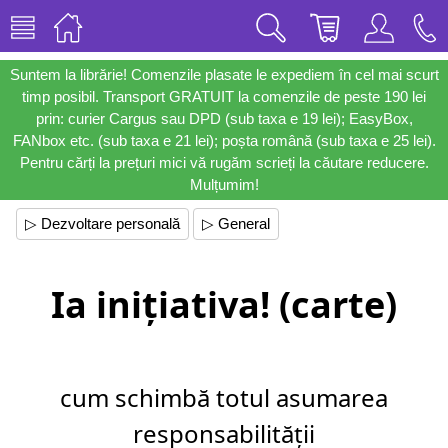
Suntem la librărie! Comenzile plasate le expediem în cel mai scurt
timp posibil. Transport GRATUIT la comenzile de peste 190 lei
prin: curier Cargus sau DPD (sub taxa e 19 lei); EasyBox,
FANbox etc. (sub taxa e 21 lei); poșta română (sub taxa e 25 lei).
Pentru cărți la prețuri mici vă rugăm scrieți la căutare reducere.
Mulțumim!
▷ Dezvoltare personală
▷ General
Ia inițiativa! (carte)
cum schimbă totul asumarea
responsabilității