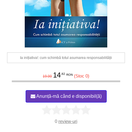
Ia inițiativa!: cum schimbă totul asumarea responsabilității
14
.82
RON
(Stoc 0)
19.00
Anunță-mă când e disponibil(ă)
0
review-uri