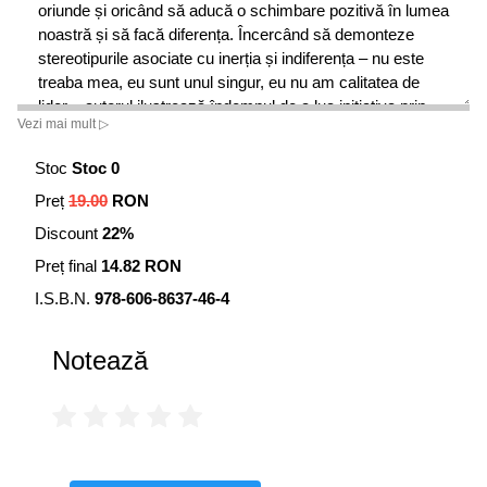
oriunde și oricând să aducă o schimbare pozitivă în lumea
noastră și să facă diferența. Încercând să demonteze
stereotipurile asociate cu inerția și indiferența – nu este
treaba mea, eu sunt unul singur, eu nu am calitatea de
lider – autorul ilustrează îndemnul de a lua inițiativa prin
Vezi mai mult ▷
câteva povești inspiratoare despre curajul oamenilor
simpli de a lupta împotriva curentului și de a pune lucrurile
Stoc
Stoc 0
în mișcare.
Preț
19.00
RON
Discount
22%
Preț final
14.82 RON
I.S.B.N.
978-606-8637-46-4
Notează