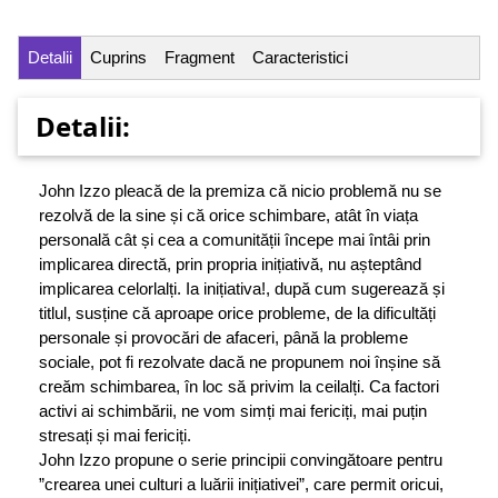
Detalii
Cuprins
Fragment
Caracteristici
Detalii:
John Izzo pleacă de la premiza că nicio problemă nu se
rezolvă de la sine și că orice schimbare, atât în viața
personală cât și cea a comunității începe mai întâi prin
implicarea directă, prin propria inițiativă, nu așteptând
implicarea celorlalți. Ia inițiativa!, după cum sugerează și
titlul, susține că aproape orice probleme, de la dificultăți
personale și provocări de afaceri, până la probleme
sociale, pot fi rezolvate dacă ne propunem noi înșine să
creăm schimbarea, în loc să privim la ceilalți. Ca factori
activi ai schimbării, ne vom simți mai fericiți, mai puțin
stresați și mai fericiți.
John Izzo propune o serie principii convingătoare pentru
”crearea unei culturi a luării inițiativei”, care permit oricui,