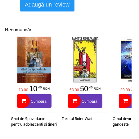
Adaugă un review
Recomandări:
10
50
25
.40
.40
RON
RON
13.00
63.00
30.00
Cumpără
Cumpără
Cu
Ghid de Spovedanie
Tarotul Rider Waite
Omul devine c
pentru adolescenti si tineri
gandeste