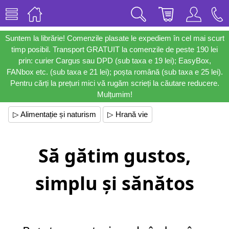
Suntem la librărie! Comenzile plasate le expediem în cel mai scurt
timp posibil. Transport GRATUIT la comenzile de peste 190 lei
prin: curier Cargus sau DPD (sub taxa e 19 lei); EasyBox,
FANbox etc. (sub taxa e 21 lei); poșta română (sub taxa e 25 lei).
Pentru cărți la prețuri mici vă rugăm scrieți la căutare reducere.
Mulțumim!
▷ Alimentație și naturism
▷ Hrană vie
Să gătim gustos,
simplu și sănătos