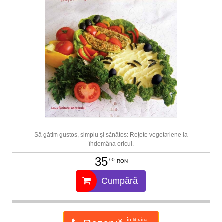
Să gătim gustos, simplu și sănătos: Rețete vegetariene la
îndemâna oricui.
35
.00
RON
Cumpără
în librăria