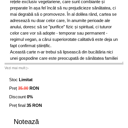
rețete exclusiv vegetariene, care sunt combiante și
preparate în așa fel încât să nu prejudicieze sănătatea, ci
mai degrabă să o promoveze. În al dolilea rând, cartea se
adresează nu doar celor care, în anumite perioade ale
anului, doresc să se ”purifice” fizic și spiritual, ci tuturor
celor care vor să adopte - temporar sau permanent -
regimul vegan, a cărui superiorotate calitativă este deja un
fapt confirmat științific.
Această carte n-ar trebui să lipsească din bucătăria nici
unei gospodine care este preocupată de sănătatea familiei
sale, fiindu-i de un real ajutor, prin sfaturile sale, prin
Vezi mai mult ▷
folosirea unor ingrediente care vor aduce savoare
preparatelor și nu vor necesita costuri mai ridicare decât
Stoc
Limitat
cele ale unei alimentatii tradiționale.
Preț
35.00
RON
Discount
0%
Preț final
35 RON
Notează