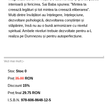
interioară și fericirea. Sai Baba spunea: ”Mintea ta
creează legături și tot mintea ta creează eliberarea”.
Mulți dintre învățători au înțelegere, înțelepciune,
dezvoltare psihologică, dezvoltarea conștiinței și
stăpânire, însă nu au o bună armonizare cu nivelul
spiritual. Ambele niveluri trebuie dezvoltate pentru a-L
realiza pe Dumnezeu și pentru autoperfecțiune.
Vezi mai mult ▷
Stoc
Stoc 0
Preț
35.00
RON
Discount
15%
Preț final
29.75 RON
I.S.B.N.
978-606-8648-12-5