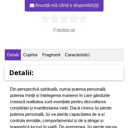
Anunță-mă când e disponibil(ă)
0
review-uri
Detalii
Cuprins
Fragment
Caracteristici
Detalii:
Din perspectivă spirituală, numai puterea personală,
puterea minții și înțelegerea manierei în care gândurile
creează realitatea sunt esențiale pentru dezvoltarea
conștiinței și manifestarea vieții. Dacă cineva își pierde
puterea personală, își va pierde capacitatea de a-și
controla emoțiile, comportamentul și de a atrage și
magnetiza lucruri în viață. De asemenea, își pierde pacea