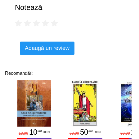
Notează
Adaugă un review
Recomandări:
10
50
25
.40
.40
RON
RON
13.00
63.00
30.00