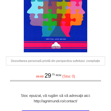
Dezvoltarea personală privită din perspectiva sufletului: compilație
29
.75
RON
(Stoc 0)
35.00
Stoc epuizat, vã rugãm sã vã adresaþi aici:
http://agnimundi.ro/contact/