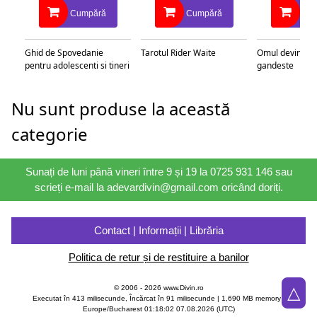
Cumpără
Cumpără
Cu
Ghid de Spovedanie
Tarotul Rider Waite
Omul devine c
pentru adolescenti si tineri
gandeste
Nu sunt produse la această
categorie
Sunați de luni până vineri între 9 și 19 la 0725 931 146 sau
scrieți e-mail la adevardivin@gmail.com oricând doriți.
Contact | Informații | Librăria
Politica de retur și de restituire a banilor
△
© 2006 - 2026 www.Divin.ro
Executat în 413 milisecunde, Încărcat în
91
milisecunde | 1,690 MB memory |
Europe/Bucharest 01:18:02 07.08.2026 (UTC)