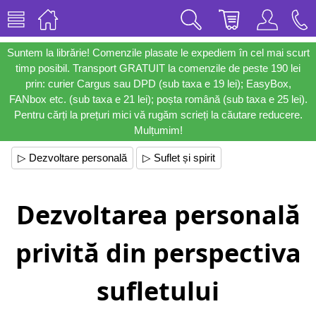
Suntem la librărie! Comenzile plasate le expediem în cel mai scurt
timp posibil. Transport GRATUIT la comenzile de peste 190 lei
prin: curier Cargus sau DPD (sub taxa e 19 lei); EasyBox,
FANbox etc. (sub taxa e 21 lei); poșta română (sub taxa e 25 lei).
Pentru cărți la prețuri mici vă rugăm scrieți la căutare reducere.
Mulțumim!
▷ Dezvoltare personală
▷ Suflet și spirit
Dezvoltarea personală
privită din perspectiva
sufletului