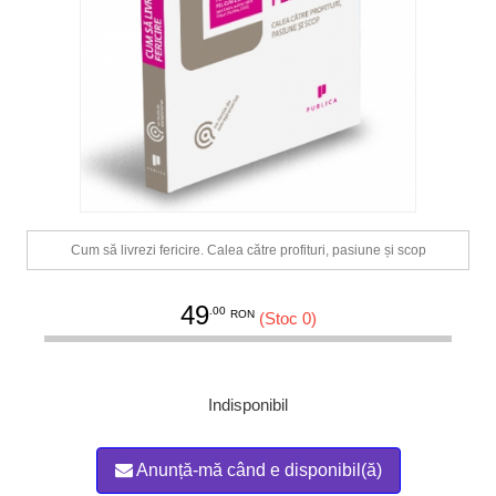
Cum să livrezi fericire. Calea către profituri, pasiune și scop
49
.00
RON
(Stoc 0)
Indisponibil
Anunță-mă când e disponibil(ă)