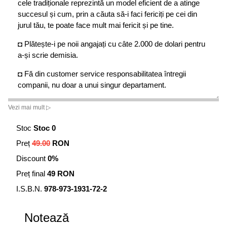
cele tradiționale reprezintă un model eficient de a atinge
succesul și cum, prin a căuta să-i faci fericiți pe cei din
jurul tău, te poate face mult mai fericit și pe tine.
◘ Plătește-i pe noii angajați cu câte 2.000 de dolari pentru
a-și scrie demisia.
◘ Fă din customer service responsabilitatea întregii
companii, nu doar a unui singur departament.
◘ Concentrează-te asupra culturii organizaționale și
Vezi mai mult ▷
transformă acest aspect în prioritatea numărul unu.
Stoc
Stoc 0
◘ Folosește-te de rezultatele cercetărilor din știința fericirii
Preț
49.00
RON
în administrarea afacerii tale.
Discount
0%
◘ Ajută-i pe angajați să se dezvolte atât pe plan personal,
Preț final
49 RON
cât și pe plan profesional.
I.S.B.N.
978-973-1931-72-2
◘ Caută să schimbi lumea.
◘ A, da, și încearcă să faci cât mai mulți bani.
Notează