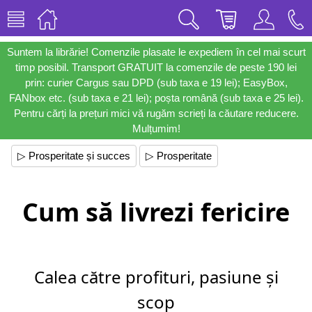
Suntem la librărie! Comenzile plasate le expediem în cel mai scurt
timp posibil. Transport GRATUIT la comenzile de peste 190 lei
prin: curier Cargus sau DPD (sub taxa e 19 lei); EasyBox,
FANbox etc. (sub taxa e 21 lei); poșta română (sub taxa e 25 lei).
Pentru cărți la prețuri mici vă rugăm scrieți la căutare reducere.
Mulțumim!
▷ Prosperitate și succes
▷ Prosperitate
Cum să livrezi fericire
Calea către profituri, pasiune și
scop