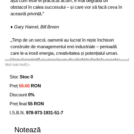
așa cum este el practicat acum, e mai degrabă un
obstacol în calea succesului – și care vor să facă ceva în
această privință.”
♦ Gary Hamel, Bill Breen
„Timp de un secol, oamenii au lucrat în niște închisori
construite de managementul erei industriale – perioadă
care le-a irosit energia, creativitatea și potențialul uman.
Hamel prezintă cu maximum de claritate limitele acestei
Vezi mai mult ▷
epoci. Mai mult, el propune o viziune înălțătoare și
necesară pentru viitorul managementului, care nu este
Stoc
Stoc 0
doar mai umană, dar are și potențialul de a scoate tot ce e
Preț
55.00
RON
mai bun în noi.”
Discount
0%
♦ Richard Florida, profesor de business și creativitate,
Preț final
55 RON
Rotman School of Management, autor al cărții
The Rise of the Creative Class
I.S.B.N.
978-973-1931-51-7
„Cartea aceasta ne pune la dispoziție instrumente pentru
Notează
implementarea unei schimbări fundamentale și constituie