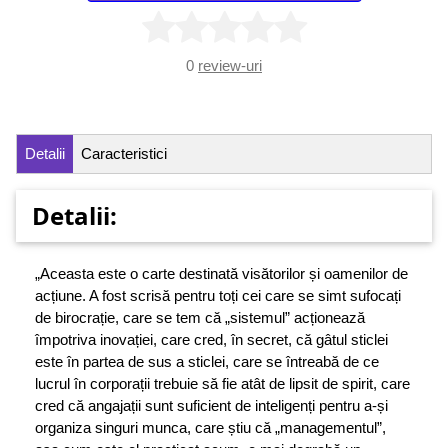
0
review-uri
Detalii
Caracteristici
Detalii:
„Aceasta este o carte destinată visătorilor și oamenilor de
acțiune. A fost scrisă pentru toți cei care se simt sufocați
de birocrație, care se tem că „sistemul” acționează
împotriva inovației, care cred, în secret, că gâtul sticlei
este în partea de sus a sticlei, care se întreabă de ce
lucrul în corporații trebuie să fie atât de lipsit de spirit, care
cred că angajații sunt suficient de inteligenți pentru a-și
organiza singuri munca, care știu că „managementul”,