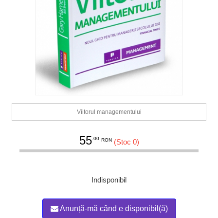
Viitorul managementului
55
.00
RON
(Stoc 0)
Indisponibil
Anunță-mă când e disponibil(ă)