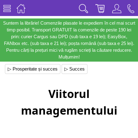
Suntem la librărie! Comenzile plasate le expediem în cel mai scurt
timp posibil. Transport GRATUIT la comenzile de peste 190 lei
prin: curier Cargus sau DPD (sub taxa e 19 lei); EasyBox,
FANbox etc. (sub taxa e 21 lei); poșta română (sub taxa e 25 lei).
Pentru cărți la prețuri mici vă rugăm scrieți la căutare reducere.
Mulțumim!
▷ Prosperitate și succes
▷ Succes
Viitorul
managementului