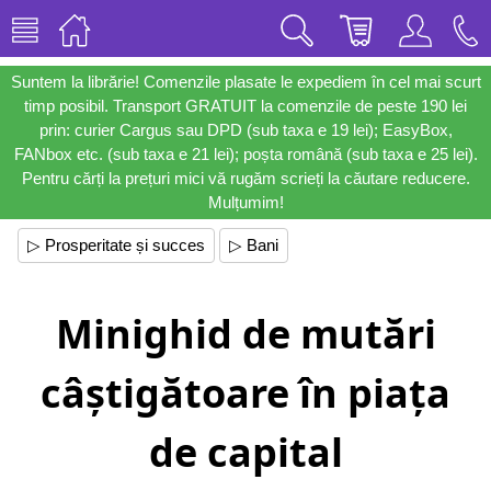
Suntem la librărie! Comenzile plasate le expediem în cel mai scurt
timp posibil. Transport GRATUIT la comenzile de peste 190 lei
prin: curier Cargus sau DPD (sub taxa e 19 lei); EasyBox,
FANbox etc. (sub taxa e 21 lei); poșta română (sub taxa e 25 lei).
Pentru cărți la prețuri mici vă rugăm scrieți la căutare reducere.
Mulțumim!
▷ Prosperitate și succes
▷ Bani
Minighid de mutări
câștigătoare în piața
de capital