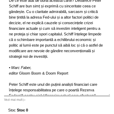
De ce este atât de bună această carte? Deoarece Peter
Schiff are bun simț și exprimă cu sinceritate ceea ce
gândește. Cu o claritate admirabilă, sarcasm și critică
bine țintită la adresa Fed-ului și a altor factori politici de
decizie, el ne explică cauzele și consecințele crizei
financiare actuale și cum să investim inteligent pentru a
ne proteja și chiar spori capitalul. Schiff înțelege limpede
că o schimbare importantă a echilibrului economic și
politic al lumii este pe punctul să aibă loc și că o astfel de
modificare are nevoie de gândire neconvențională și
strategii noi de investiții.
• Marc Faber,
editor
Gloom Boom & Doom Report
Peter Schiff este unul din puținii analiști financiari care
înțelege responsabilitatea pe care o poartă Rezerva
Federală pentru ciclul financiar actual care afectează
Vezi mai mult ▷
economia americană. Oricine își dorește să afle de ce
economia americană se află în primejdie ar trebui să-și
Stoc
Stoc 0
treacă această carte pe lista de lecturi.