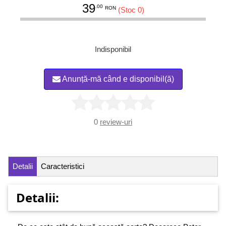
39
.00
RON
(Stoc 0)
Indisponibil
Anunță-mă când e disponibil(ă)
0
review-uri
Detalii
Caracteristici
Detalii: