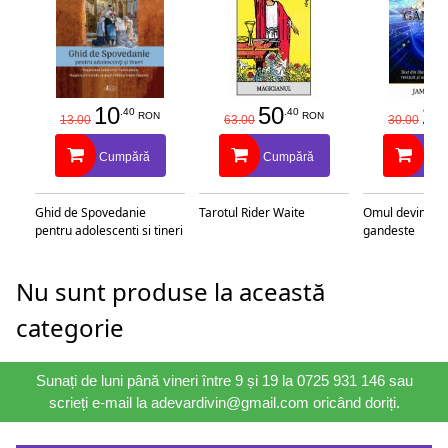
10
50
25
.40
.40
RON
RON
13.00
63.00
30.00
Cumpără
Cumpără
Cu
Ghid de Spovedanie
Tarotul Rider Waite
Omul devine c
pentru adolescenti si tineri
gandeste
Nu sunt produse la această
categorie
Sunați de luni până vineri între 9 și 19 la 0725 931 146 sau
scrieți e-mail la adevardivin@gmail.com oricând doriți.