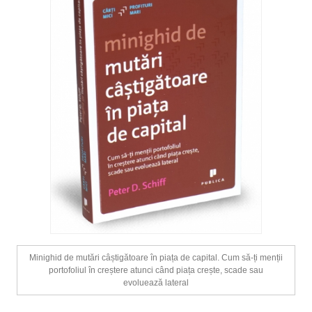
Minighid de mutări câștigătoare în piața de capital. Cum să-ți menții
portofoliul în creștere atunci când piața crește, scade sau
evoluează lateral