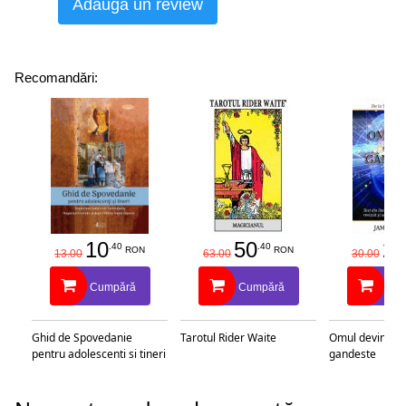
Adaugă un review
Recomandări:
10
50
25
.40
.40
RON
RON
13.00
63.00
30.00
Cumpără
Cumpără
Cu
Ghid de Spovedanie
Tarotul Rider Waite
Omul devine c
pentru adolescenti si tineri
gandeste