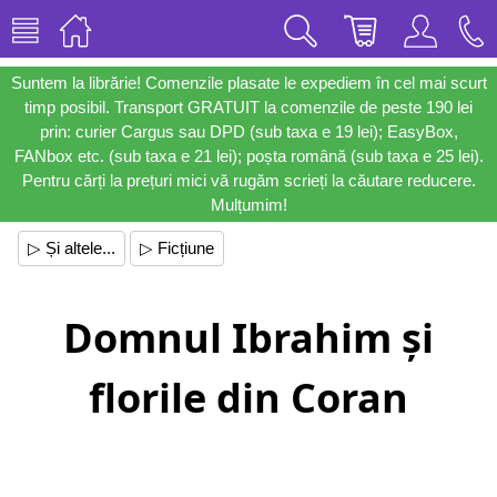
Suntem la librărie! Comenzile plasate le expediem în cel mai scurt
timp posibil. Transport GRATUIT la comenzile de peste 190 lei
prin: curier Cargus sau DPD (sub taxa e 19 lei); EasyBox,
FANbox etc. (sub taxa e 21 lei); poșta română (sub taxa e 25 lei).
Pentru cărți la prețuri mici vă rugăm scrieți la căutare reducere.
Mulțumim!
▷ Și altele...
▷ Ficțiune
Domnul Ibrahim și
florile din Coran