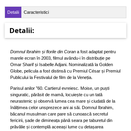
Detalii
Caracteristici
Detalii:
Domnul Ibrahim și florile din Coran
a fost adaptat pentru
marele ecran în 2003, filmul avându-i în distribuție pe
Omar Sharif și Isabelle Adjani. Nominalizată la Golden
Globe, pelicula a fost distinsă cu Premiul César și Premiul
Publicului la Festivalul de film de la Veneția.
Parisul anilor ”60. Cartierul evreiesc. Moise, un puști
singuratic, părăsit de mamă, locuiește cu un tată
neurastenic și observă lumea cea mare și ciudată de la
înălțimea celor unsprezece ani ai săi. Domnul Ibrahim,
băcanul musulman care pare să cunoască secretul
fericirii, șade de dimineața până seara pe taburetul din
prăvălie și contemplă aceeași lume cu detașarea