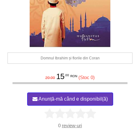
Domnul Ibrahim și florile din Coran
15
.00
RON
(Stoc 0)
20.00
Anunță-mă când e disponibil(ă)
0
review-uri