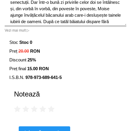
senectuții. Dar într-o bună zi privirile celor doi se întâlnesc
și, din vorbă în vorbă, din poveste în poveste, Moise
ajunge învățăcelul băcanului arab care-i deslușește tainele
iubirii de oameni. După ce tatăl băiatului dispare fără
urmă, bătrânul îl adoptă pe micul orfan și împreună
Vezi mai mult ▷
traversează Europa spre Cornul de Aur, tărâmul vegheat
de legile sfinte ale Coranului. Călătoria spre lumea
Stoc
Stoc 0
nebănuită și stranie din inima Orientului cu moschei și
Preț
20.00
RON
derviși rotitori e o parabolă a vieții și a morții, care
Discount
25%
surprinde și îndeamnă la meditație.
Preț final
15.00 RON
I.S.B.N.
978-973-689-641-5
Notează