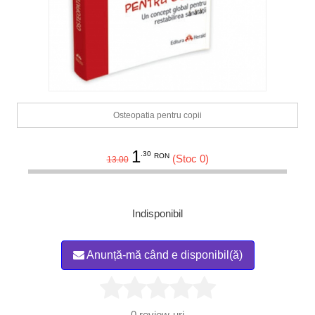
Osteopatia pentru copii
1
.30
RON
(Stoc 0)
13.00
Indisponibil
Anunță-mă când e disponibil(ă)
0
review-uri