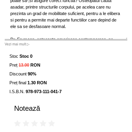
poate sa-;si asigure corect functia? Osteopatul cauta
asadar, printre structurile corpului, pe acelea care nu
prezinta un grad de mobilitate suficient, pentru a le elibera
si pentru a permite mai departe functiilor care depind de
ele sa se desfasoare normal.
Dr. Frymann, osteopata americana contemporana, ne
Vezi mai mult ▷
spune: "Termenul de functie nu se aplica doar activitatilor
vegetative ale organismului, cum sunt circulatia,
Stoc
Stoc 0
respiratia, digestia etc. Acesta include si activitati cum
Preț
13.00
RON
sunt gandirea, senzatiile, expresia creatoare, meditatia si
chiar si aspiratia spirituala".
Discount
90%
Preț final
1.30 RON
Cartea Osteopatia pentru copii propune un concept global
pentru restabilirea sanatatii Aceasta se numara printre
I.S.B.N.
978-973-111-041-7
primele lucrari, daca nu chiar prima in limba romana din
acest domeniu.
Notează
Aceasta terapie alternativa este pentru foarte multe
persoane necunoscuta. Osteopatia la copii trateaza
problemele survenite in perioadele de dezvoltare a