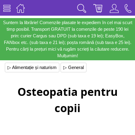
Suntem la librărie! Comenzile plasate le expediem în cel mai scurt
timp posibil. Transport GRATUIT la comenzile de peste 190 lei
prin: curier Cargus sau DPD (sub taxa e 19 lei); EasyBox,
FANbox etc. (sub taxa e 21 lei); poșta română (sub taxa e 25 lei).
Pentru cărți la prețuri mici vă rugăm scrieți la căutare reducere.
Mulțumim!
▷ Alimentație și naturism
▷ General
Osteopatia pentru
copii