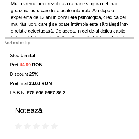
Multă vreme am crezut că a rămâne singură cel mai
groaznic lucru care ți se poate întâmpla. Azi după o
experiență de 12 ani în consiliere psihologică, cred că cel
mai rău lucru care ți se poate întâmpla este să trăiești într-
o relație defectuoasă. De aceea, in cel de-al doilea capitol
tratez rolul de femeie căsătorită sau aflată într-o relație de
Vezi mai mult ▷
lungă durată. Viața în cuplu poate fi foarte frumoasă pe
termen lung, iar în acest capitol îți voi spune cum.Relațiile
Stoc
Limitat
sexuale pot fi revigorate, pentru că a fi monogam nu
Preț
44.90
RON
înseamnă monotonie. Dar pentru ca aceste lucruri să se
întâmple, trebuie să faci eforturi. A iubi este, până la urmă,
Discount
25%
un verb de voință.Dacă ai divorțat, nu înseamnă că a venit
Preț final
33.68 RON
sfârșitul lumii. Este doar sfârșitul unei relații. întotdeauna
pierderea unei relații provoacă durere, dar este o ocazie
I.S.B.N.
978-606-8657-36-3
minunată de a găsi alta în care să te simți și mai împlinită.
Viața este ca o cutie de ciocolată. Niciodată nu știi ce
Notează
viitor frumos îți rezervă. Viața de cuplu o poți reface chiar
dacă a murit partenerul tău. Dar nu trebuie să te grăbești!
Trebuie să lași timpul să te vindece, pentru că o
asemenea pierdere aduce multă suferință în suflet.