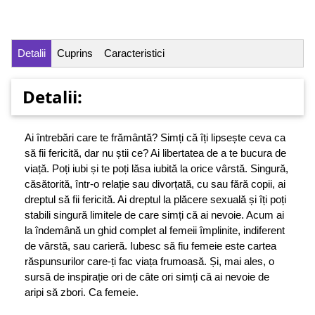
Detalii
Cuprins
Caracteristici
Detalii:
Ai întrebări care te frământă? Simți că îți lipsește ceva ca
să fii fericită, dar nu știi ce? Ai libertatea de a te bucura de
viață. Poți iubi și te poți lăsa iubită la orice vârstă. Singură,
căsătorită, într-o relație sau divorțată, cu sau fără copii, ai
dreptul să fii fericită. Ai dreptul la plăcere sexuală și îți poți
stabili singură limitele de care simți că ai nevoie. Acum ai
la îndemână un ghid complet al femeii împlinite, indiferent
de vârstă, sau carieră. Iubesc să fiu femeie este cartea
răspunsurilor care-ți fac viața frumoasă. Și, mai ales, o
sursă de inspirație ori de câte ori simți că ai nevoie de
aripi să zbori. Ca femeie.