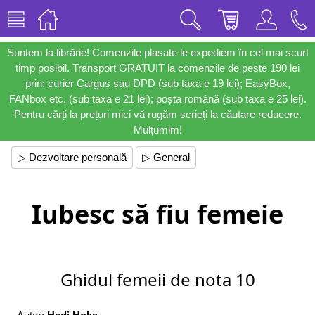
Suntem la librărie! Comenzile plasate le expediem în cel mai scurt
timp posibil. Transport GRATUIT la comenzile de peste 190 lei
prin: curier Cargus sau DPD (sub taxa e 19 lei); EasyBox,
FANbox etc. (sub taxa e 21 lei); poșta română (sub taxa e 25 lei).
Pentru cărți la prețuri mici vă rugăm scrieți la căutare reducere.
Mulțumim!
▷ Dezvoltare personală
▷ General
Iubesc să fiu femeie
Ghidul femeii de nota 10