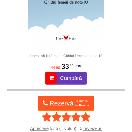
Iubesc să fiu femeie: Ghidul femeii de nota 10
33
.68
RON
44.90
Cumpără
în librăria
Rezervă
din
Brașov
Apreciere
5 / 5 (1 voturi) | 0
review-uri